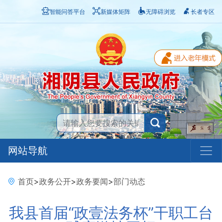
智能问答平台
新媒体矩阵
无障碍浏览
长者专区
网站导航
首页
>
政务公开
>
政务要闻
>
部门动态
我县首届“政壹法务杯”干职工台