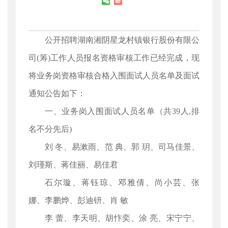
公开招聘湖南湘阴星龙村镇银行股份有限公
司(筹)工作人员报名资格审核工作已经完成，现
将业务岗资格审核合格入围面试人员名单及面试
通知公告如下：
一、业务岗入围面试人员名单（共39人,排
名不分先后)
刘 冬、易漱雨、范 典、郭 玥、司马佳景、
刘瑾斯、蒋佳丽、易佳君
石尔璇、蒋钰琼、邓雅倩、尚小芸、张
娜、李鹏烨、彭迪钘、肖 敏
李 蕾、李天明、胡忭奕、涂 亮、宋宁宁、