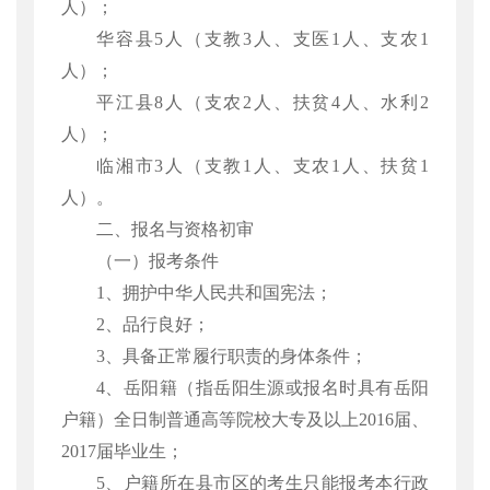
人）；
华容县
5人（支教3人、支医1人、支农1
人）；
平江县
8人（支农2人、扶贫4人、水利2
人）；
临湘市
3人（支教1人、支农1人、扶贫1
人）。
二、报名与资格初审
（一）报考条件
1、拥护中华人民共和国宪法；
2、品行良好；
3、具备正常履行职责的身体条件；
4、岳阳籍（指岳阳生源或报名时具有岳阳
户籍）全日制普通高等院校大专及以上2016届、
2017届毕业生；
5、户籍所在县市区的考生只能报考本行政