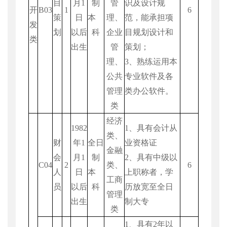
目
月
1
制
管
识及设计规
开
B03
1
6
策
日
本
理、
范，能承担项
发
划
以后
科
企业
目规划设计和
类
出生
管
策划；
理、
3
、熟练运用本
公共
专业软件及各
管理
类办公软件。
类
经济
1982
1
、具有会计从
类、
财
年
1
全日
业资格证
金融
会
月
1
制
2
、具有中级以
C04
2
类、
6
人
日
本
上职称者，学
工商
员
以后
科
历放宽至全日
管理
出生
制大专
类
1
、具有
2
年以