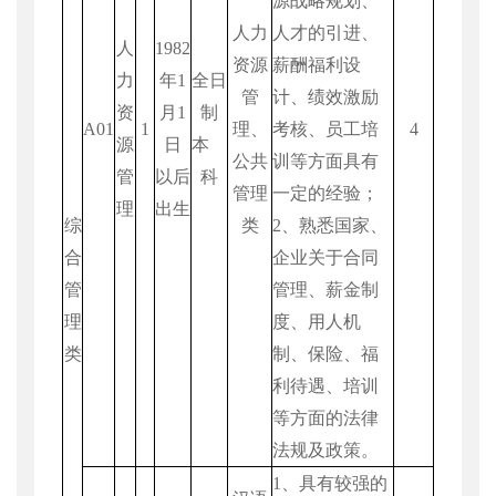
源战略规划、
人力
人才的引进、
人
1982
资源
薪酬福利设
力
年
1
全日
管
计、绩效激励
资
月
1
制
A01
1
理、
考核、员工培
4
源
日
本
公共
训等方面具有
管
以后
科
管理
一定的经验；
理
出生
综
类
2
、熟悉国家、
合
企业关于合同
管
管理、薪金制
理
度、用人机
类
制、保险、福
利待遇、培训
等方面的法律
法规及政策。
1
、具有较强的