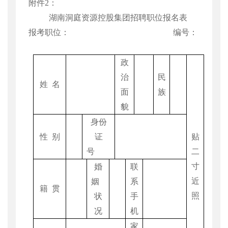
附件
2
：
湖南洞庭资源控股集团招聘职位
报名表
报考职位：
编号：
政
治
民
姓
名
面
族
貌
身份
性
别
证
贴
号
二
寸
婚
联
近
姻
系
籍
贯
照
状
手
况
机
家