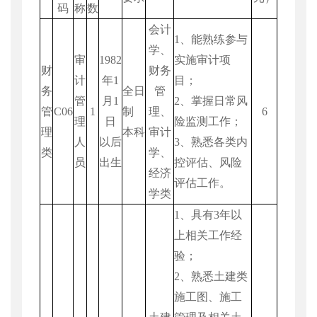
码
称
数
会计
1
、能熟练参与
学、
审
1982
实施审计项
财
财务
计
年
1
目；
务
全日
管
管
月
1
2
、掌握日常风
管
C06
1
制
理、
6
理
日
险监测工作；
理
本科
审计
人
以后
3
、熟悉各类内
类
学、
员
出生
控评估、风险
经济
评估工作。
学类
1
、具有
3
年以
上相关工作经
验；
2
、熟悉土建类
施工图、施工