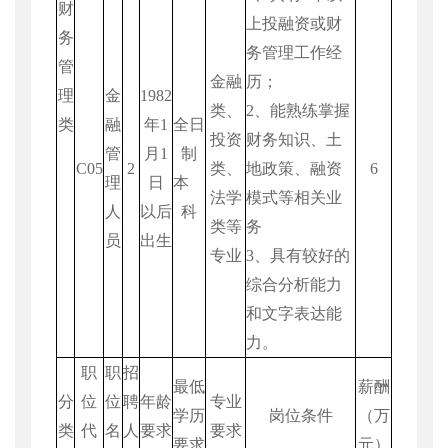
财
上投融资或财
务
务管理工作经
管
金融
历；
理
金
1982
类、
2
、能熟练掌握
类
融
年
1
全日
投资
财务知识、土
管
月
1
制
C05
2
类、
地政策、融资
6
理
日
本
法学
模式等相关业
人
以后
科
类等
务
员
出生
专业
3
、具有较好的
综合分析能力
和文字表达能
力。
职
职
招
最低
薪酬
分
位
位
聘
年龄
专业
学历
岗位条件
（万
类
代
名
人
要求
要求
要求
元）