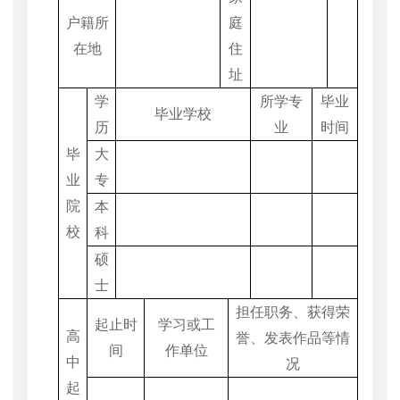
户籍所
庭
在地
住
址
学
所学专
毕业
毕业学校
历
业
时间
毕
大
业
专
院
本
校
科
硕
士
担任职务、获得荣
起止时
学习或工
高
誉、发表作品等情
间
作单位
中
况
起