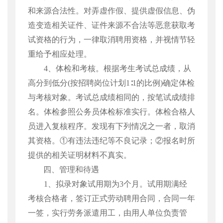
和来源合法性。对弄虚作假、提供虚假信息、伪
造变造相关证件、证件来源不合法等恶意获取考
试资格的行为，一律取消聘用资格，并视情节轻
重给予相应处理。
4、
体检和考核。
根据考生考试总成绩，从
高分到低分
(
按招聘岗位计划
1
∶
1
的比例
)
确定体检
与考核对象。考试总成绩相同的，按笔试成绩排
名。体检参照公务员体检标准实行。体检合格人
员进入复核程序。发现有下列情况之一者，取消
其资格。①有违法违纪等不良记录；②报名时所
提供的相关证明材料不真实。
四、管理和待遇
1
、拟录对象试用期为
3
个月。
试用期满经
考核合格者，签订正式劳动聘用合同，合同一年
一签，实行劳务派遣用工，由用人单位负责管