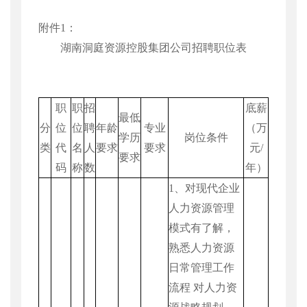
附件
1
：
湖南洞庭资源控股集团公司招聘职位表
职
职
招
底薪
最低
分
位
位
聘
年龄
专业
（万
学历
岗位条件
类
代
名
人
要求
要求
元
/
要求
码
称
数
年）
1
、对现代企业
人力资源管理
模式有了解，
熟悉人力资源
日常管理工作
流程
对人力资