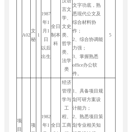
汉语
文字功底，熟
言文
1987
悉现代公文及
学、
年
1
综合材料协
全日
文史
文
月
1
作；
A02
1
制本
类、
5
秘
日
2
、综合协调能
科
哲学
以后
力强；
类、
出生
3
、掌握熟悉
法学
office
办公软
类
件。
经济
管理
1
、具备项目规
学与
划可研方案设
工
计能力；
1982
程、
2
、熟悉项目策
项
项
年
1
全日
工商
划专业相关知
目