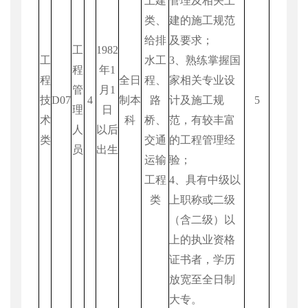
土建
管理及相关土
类、
建的施工规范
给排
及要求；
工
1982
工
水工
3
、熟练掌握国
程
年
1
程
全日
程、
家相关专业设
管
月
1
技
D07
4
制本
路
计及施工规
5
理
日
术
科
桥、
范，有较丰富
人
以后
类
交通
的工程管理经
员
出生
运输
验；
工程
4
、具有中级以
类
上职称或二级
（含二级）以
上的执业资格
证书者，学历
放宽至全日制
大专。