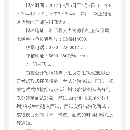
报名时间
：
2017
年
4
月
5
日至
4
月
8
日（上午
8
︰
00
—
12
︰
00
，下午
2
︰
30--5
︰
30
）；网上报名
以收到电子邮件时间为准。
报名地址
：湘阴县人力资源和社会保障局
七楼事业单位管理股；邮编
414600
。
联系电话：
0730
—
2260012
；
邮箱地址
：
569013807@qq.com
2
、组考形式。
由县公开招聘领导小组负责组织实施
,
以公
开考试形式择优招录。考试分为笔试、面试。根
据笔试成绩按招聘职位计划
1
∶
3
的比例从高分到
低分确定面试对象。笔试成绩相同
(
末尾分数并
列
)
的考生均进入面试。面试实行结构化面试，
成绩按百分制计算。笔试、面试的时间和地点另
行通知。