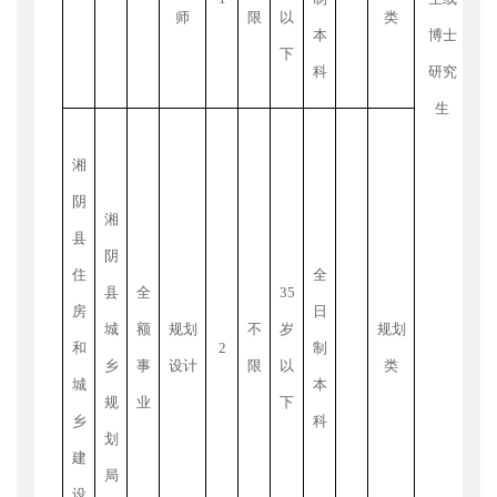
正
师
限
以
类
本
博士
待
下
科
研究
生
出
内
湘
才
阴
湘
博
县
阴
正
住
全
县
全
35
每
房
日
城
额
规划
不
岁
规划
高
和
2
制
乡
事
设计
限
以
类
年
城
本
规
业
下
制
乡
科
划
建
或
局
设
工