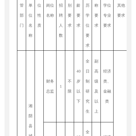
管
单
位
岗位
招
别
龄
历
称
学位
其他
部
位
性
名称
聘
要
要
学
要
专业
要求
门
名
质
人
求
求
位
求
要求
称
数
要
求
（
全
副
待
40
日
高
经济
期
财务
不
岁
制
级
类、
1
生
总监
限
以
研
及
金融
专
下
究
以
类
湘
称
生
上
阴
制
县
或
"
全
城