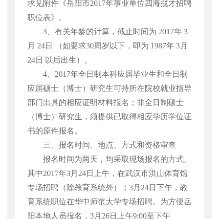
求见附件《岳阳市
2017
年事业单位四海揽才招聘
职位表》。
3
、有关年龄的计算，截止时间为
2017
年
3
月
24
日
（如要求
30
周岁以下，即为
1987
年
3
月
24
日
以后出生）。
4
、
2017
年全日制本科应届毕业生和全日制
应届硕士（博士）研究生可持所在院校就业指导
部门出具的相应证明材料报名；非全日制硕士
（博士）研究生，须提供已取得相应学历学位证
书的原件报名。
三、报名时间、地点、方式和资格审查
报名时间为两天，均采取现场报名的方式。
其中
2017
年
3
月
24
日上午，在武汉市洪山体育馆
专场招聘（除教育系统外）；
3
月
24
日下午，教
育系统职位在华中师范大学专场招聘。为方便岳
阳本地人员报名，
3
月
26
日上午
9:00
至下午