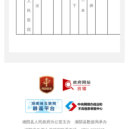
人
一
制
业
下
师
民
本
医
院
湘阴县人民政府办公室主办
湘阴县数据局承办