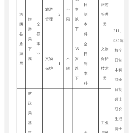
日
旅游
旅游
不
岁
湘
2
制
管理
管理
限
以
旅
元
阴
全
本
类
下
游
10
211
、
县
额
科
局
并
985
院
旅
事
全
下
35
文物
绩
校全
游
业
日
属
文物
不
岁
保护
引
日制
局
1
制
保护
限
以
技术
本科
利
本
下
类
或全
目
科
日制
财
硕士
（
政
研究
待
局
生或
正
基
工业
博士
待
建
全
与民