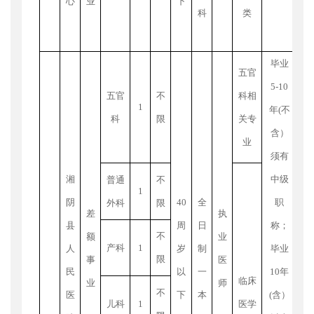
心
业
下
科
类
毕业
五官
5-10
五官
不
科相
1
年
(
不
（
科
限
关专
含）
待
业
须有
期
湘
中级
普通
不
生
1
阴
40
全
职
外科
限
专
差
执
县
周
日
称；
称
不
额
业
产科
1
人
岁
制
毕业
制
限
事
医
民
以
一
10
年
或
"
临床
业
师
不
医
下
本
(
含）
程
儿科
1
医学