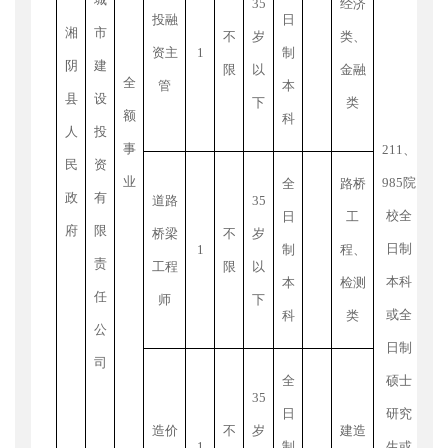
35
经济
程
投融
日
湘
市
不
岁
类、
科
资主
1
制
阴
建
限
以
金融
全
管
本
县
设
下
类
元
额
科
人
投
10
事
211
、
民
资
并
业
985
院
全
路桥
政
有
道路
35
绩
校全
日
工
府
限
桥梁
不
岁
日制
引
1
制
程、
责
工程
限
以
本科
本
检测
利
任
师
下
或全
科
类
目
公
日制
司
全
硕士
（
35
日
研究
待
造价
不
岁
建造
1
制
生或