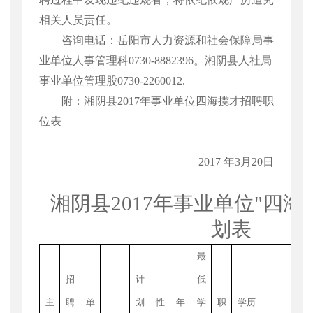
相关人员责任。
咨询电话：岳阳市人力资源和社会保障局事
业单位人事管理科
0730-8882396
。湘阴县人社局
事业单位管理股
0730-2260012.
附：湘阴县
2017
年事业单位四海揽才招聘职
位表
2017
年
3
月
20
日
湘阴县
2017
年事业单位
"
四海
划表
最
招
计
低
主
聘
单
划
性
年
学
职
学历