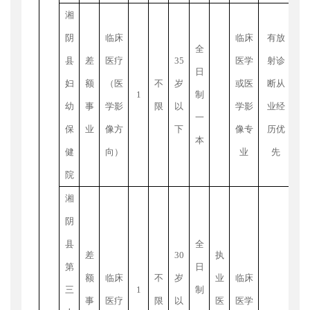
待
湘
阴
临床
临床
有放
全
出
县
差
医疗
35
医学
射诊
日
内
妇
额
（医
不
岁
或医
断从
1
制
才
幼
事
学影
限
以
学影
业经
一
博
保
业
像方
下
像专
历优
本
正
健
向）
业
先
每
院
高
湘
年
阴
制
县
全
差
30
执
或
第
日
额
临床
不
岁
业
临床
三
1
制
工
事
医疗
限
以
医
医学