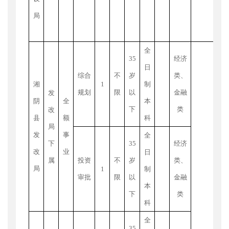
局
制
全
35
经济
日
（
综合
不
岁
类、
湘
1
制
待
规划
限
以
金融
发
阴
全
本
期
下
类
改
县
额
科
生
局
发
事
全
专
下
35
经济
改
业
日
称
属
投资
不
岁
类、
局
1
制
制
审批
限
以
金融
本
或
"
下
类
科
程
全
科
35