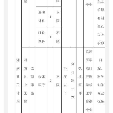
限
院
以上
科
专业
的须
肝胆
不
1
有副
外科
限
元
高及
10
呼吸
不
以上
1
并
内科
限
职称
绩
临床
引
湘
湘
医学
口
全
利
阴
阴
差
35
执
或口
腔、
日
目
县
县
额
临床
不
岁
业
腔医
医学
2
制
卫
中
事
医疗
限
以
医
学或
影像
一
（
计
医
业
下
师
医学
专业
本
待
局
院
影像
优先
正
专业