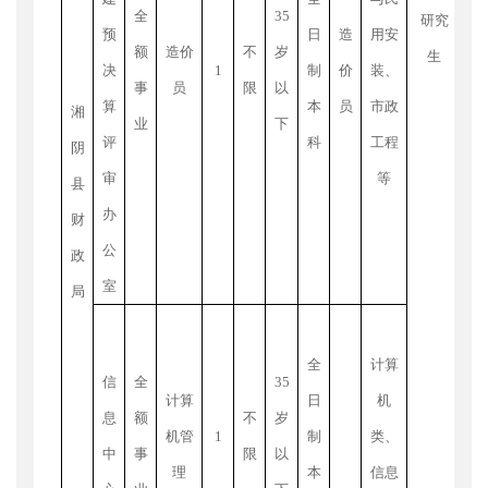
全
35
研究
预
日
造
用安
额
造价
不
岁
生
出
决
1
制
价
装、
事
员
限
以
内
算
本
员
市政
湘
业
下
才
评
科
工程
阴
博
审
等
县
正
办
财
公
每
政
室
高
局
年
制
全
计算
信
全
35
或
计算
日
机
息
额
不
岁
工
机管
1
制
类、
中
事
限
以
理
本
信息
制