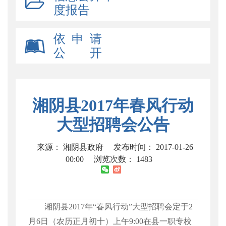
度报告
依 申 请
公 开
湘阴县2017年春风行动
大型招聘会公告
来源： 湘阴县政府
发布时间： 2017-01-26
00:00
浏览次数：
1483
湘阴县
2017
年
“
春风行动
”
大型招聘会定于
2
月
6
日（农历正月初十）上午
9:00
在县一职专校