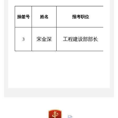
经历业
抽签号
姓名
报考职位
分成
宋金深
工程建设部部长
3
60.