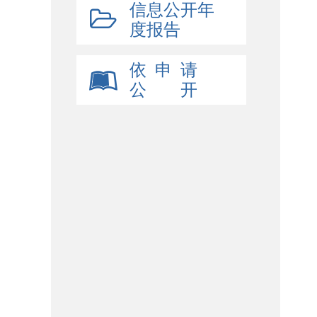
信息公开年
度报告
依 申 请
公 开