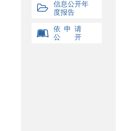
信息公开年
度报告
依 申 请
公 开