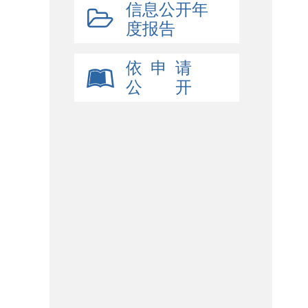
信息公开年
度报告
依 申 请
公 开