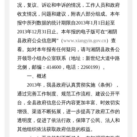
况，复议、诉讼和申诉的情况，工作人员和政府
收支情况，问题和建议，附表八部分组成。本年
报中所列数据的统计期限自
2013
年
1
月
1
日起至
2013
年
12
月
31
日止。本年报的电子版可在“湘阴
县政府公众信息网”（
www.xiangyin.gov.cn
）查
看。如对本年报有任何疑问，请与湘阴县政务公
开领导小组办公室联系（地址：新世纪大道中路
北侧，邮编：
414600
，电话：
2260199
）。
一、概述
2013
年，我县政府认真贯彻实施《条例》，
通过完善工作制度、规范工作流程、建设公开平
台，全县政府信息公开内容更加丰富、时效切实
增强、渠道不断拓展，进一步提高了政府工作的
透明度，促进了依法行政，保障了公民、法人和
其他组织依法获取政府信息的权益。