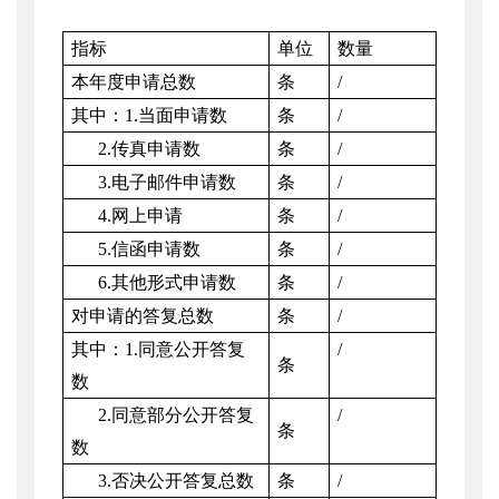
指标
单位
数量
本年度申请总数
条
/
其中：
1.
当面申请数
条
/
2.
传真申请数
条
/
3.
电子邮件申请数
条
/
4.
网上申请
条
/
5.
信函申请数
条
/
6.
其他形式申请数
条
/
对申请的答复总数
条
/
其中：
1.
同意公开答复
/
条
数
2.
同意部分公开答复
/
条
数
3.
否决公开答复总数
条
/