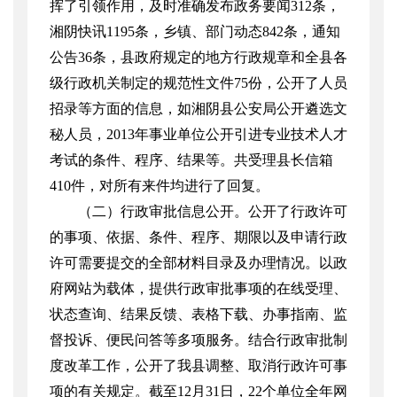
挥了引领作用，及时准确发布政务要闻
312
条，
湘阴快讯
1195
条，乡镇、部门动态
842
条，通知
公告
36
条，县政府规定的地方行政规章和全县各
级行政机关制定的规范性文件
75
份，公开了人员
招录等方面的信息，如湘阴县公安局公开遴选文
秘人员，
2013
年事业单位公开引进专业技术人才
考试的条件、程序、结果等。共受理县长信箱
410
件，对所有来件均进行了回复。
（二）行政审批信息公开。公开了行政许可
的事项、依据、条件、程序、期限以及申请行政
许可需要提交的全部材料目录及办理情况。以政
府网站为载体，提供行政审批事项的在线受理、
状态查询、结果反馈、表格下载、办事指南、监
督投诉、便民问答等多项服务。结合行政审批制
度改革工作，公开了我县调整、取消行政许可事
项的有关规定。截至
12
月
31
日，
22
个单位全年网