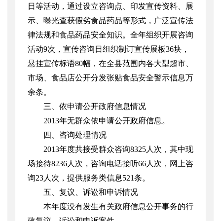
日等活动，通过设立咨询点、印发宣传资料、展
示、曝光查获假劣食品药品等形式，广泛宣传法
律法规和食品药品安全知识。全年组织开展咨询
活动
9
次，宣传咨询日组织制订宣传展板
36
块，
悬挂宣传标语
80
幅，在全县范围内各大型超市、
市场、食品店公开分发张贴食品安全警示信息万
余条。
三、依申请公开政府信息情况
2013
年无群众依申请公开政府信息。
四、咨询处理情况
2013
年度共接受群众咨询
8325
人次，其中现
场接待
8236
人次，咨询电话接听
66
人次，网上咨
询
23
人次，提供服务类信息
521
条。
五、复议、诉讼和申诉情况
本年度没有发生有关政府信息公开事务的行
政复议、诉讼和申诉案件。