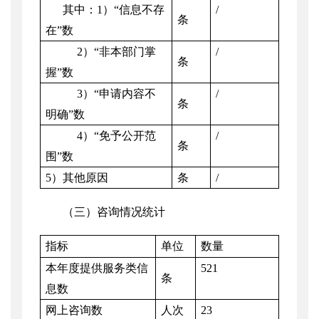
其中：
1
）“信息不存
/
条
在”数
2
）“非本部门掌
/
条
握”数
3
）“申请内容不
/
条
明确”数
4
）“免予公开范
/
条
围”数
5
）其他原因
条
/
（三）咨询情况统计
指标
单位
数量
本年度提供服务类信
521
条
息数
网上咨询数
人次
23