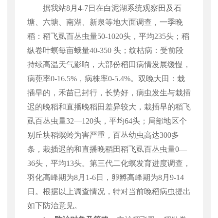
据我站
8
月
4-7
日在白泥湖系统观察田及石
塘、六塘、南湖、新泉等地大面调查，
一
季晚
稻：
稻飞虱
百丛虫量
50-1020
头，平均
235
头；
稻
纵卷叶螟
每亩蛾量
40-350
头；
纹枯病：
受前段
持续高温天气影响，大部份稻田病情发展缓慢，
病蔸率
0-16.5%
，病株率
0-5.4%
。双晚大田：栽
插早的，禾苗已封行，长势好，病虫发生与栽插
迟的晚稻和直播晚稻田差异较大，栽插早的
稻飞
虱
百丛虫量
32
—
120
头，平均
64
头；局部地区个
别丘块
稻螟蛉
为害严重，百丛幼虫高达
300
多
条，栽插迟的和直播晚稻田稻飞虱百丛虫量
0
—
36
头，平均
13
头。第三代二化螟发育进度调查，
羽化高峰期为
8
月
1-6
日，卵孵高峰期为
8
月
9-14
日。根据以上调查情况，特对当前晚稻病虫提出
如下防治意见。