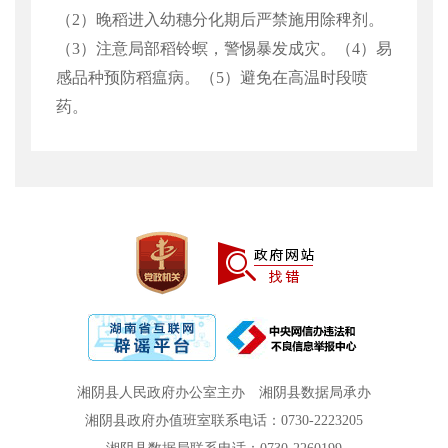
（
2
）晚稻进入幼穗分化期后严禁施用
除稗剂。
（
3
）注意局部稻铃螟，警惕暴发成灾。（
4
）易
感品种预防稻瘟病。（
5
）避免在高温时段喷
药。
湘阴县人民政府办公室主办
湘阴县数据局承办
湘阴县政府办值班室联系电话：0730-2223205