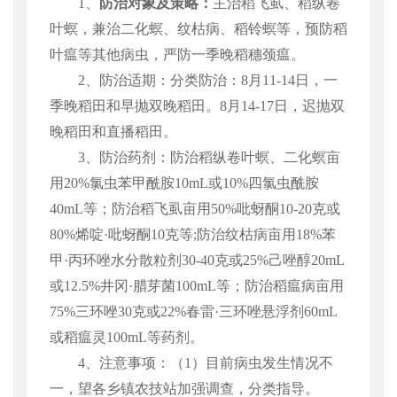
1
、
防治对象及策略：
主治稻飞虱、稻纵卷
叶螟，兼治二化螟、纹枯病、稻铃螟等，预防稻
叶瘟等其他病虫，严防一季晚稻穗颈瘟。
2
、防治适期：
分类防治：
8
月
11-14
日，一
季晚稻田和
早抛双
晚稻田。
8
月
14-17
日，迟抛双
晚稻田和直播稻田。
3
、防治药剂
：防治稻纵卷叶螟、二化螟亩
用
20%
氯虫苯甲酰胺
10mL
或
10%
四氯虫酰胺
40mL
等；防治稻飞虱亩用
50%
吡蚜酮
10-20
克或
80%
烯啶·吡蚜酮
10
克等
;
防治纹枯病亩用
18%
苯
甲·丙环唑水分散粒剂
30-40
克或
25%
己唑醇
20mL
或
12.5%
井冈·腊芽菌
100mL
等；防治稻瘟病亩用
75%
三环唑
30
克或
22%
春雷·三环唑悬浮剂
60mL
或稻瘟灵
100mL
等药剂。
4
、注意事项：
（
1
）目前病虫发生情况不
一，望各乡镇农技站加强调查，分类指导。