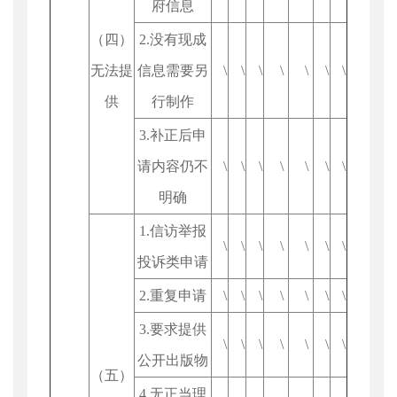
府信息
（四）
2.没有现成
无法提
信息需要另
\
\
\
\
\
\
\
供
行制作
3.补正后申
请内容仍不
\
\
\
\
\
\
\
明确
1.信访举报
\
\
\
\
\
\
\
投诉类申请
2.重复申请
\
\
\
\
\
\
\
3.要求提供
\
\
\
\
\
\
\
公开出版物
（五）
4.无正当理