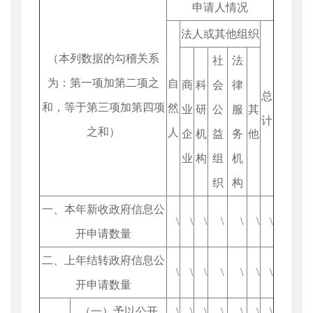
申请人情况
法人或其他组织
（本列数据的勾稽关系
社
法
为：第一项加第二项之
自
商
科
会
律
总
和，等于第三项加第四项
然
业
研
公
服
其
计
之和）
人
企
机
益
务
他
业
构
组
机
织
构
一、本年新收政府信息公
\
\
\
\
\
\
\
开申请数量
二、上年结转政府信息公
\
\
\
\
\
\
\
开申请数量
（一）予以公开
\
\
\
\
\
\
\