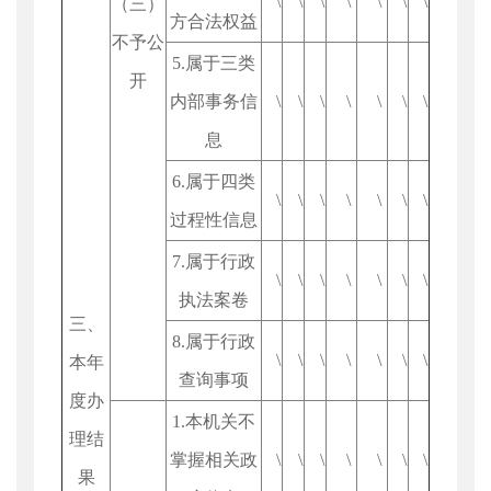
\
\
\
\
\
\
\
（三）
方合法权益
不予公
5.属于三类
开
内部事务信
\
\
\
\
\
\
\
息
6.属于四类
\
\
\
\
\
\
\
过程性信息
7.属于行政
\
\
\
\
\
\
\
执法案卷
三、
8.属于行政
\
\
\
\
\
\
\
本年
查询事项
度办
1.本机关不
理结
掌握相关政
\
\
\
\
\
\
\
果