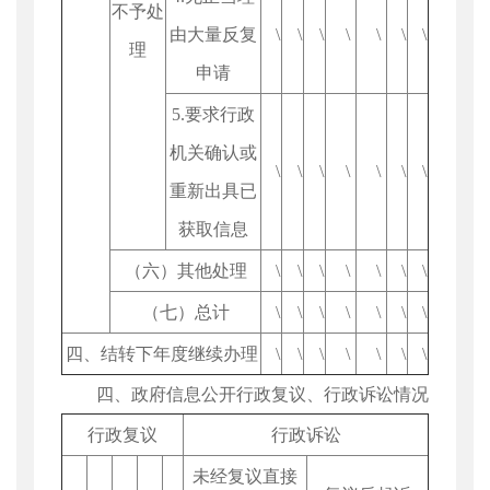
不予处
由大量反复
\
\
\
\
\
\
\
理
申请
5.要求行政
机关确认或
\
\
\
\
\
\
\
重新出具已
获取信息
（六）其他处理
\
\
\
\
\
\
\
（七）总计
\
\
\
\
\
\
\
四、结转下年度继续办理
\
\
\
\
\
\
\
四、政府信息公开行政复议、行政诉讼情况
行政复议
行政诉讼
未经复议直接