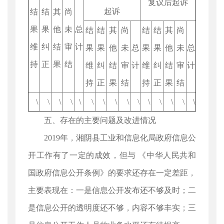
复议后起诉
起诉
结
结
其
尚
果
果
他
未
总
结
结
其
尚
结
结
其
尚
维
纠
结
审
计
果
果
他
未
总
果
果
他
未
总
持
正
果
结
维
纠
结
审
计
维
纠
结
审
计
持
正
果
结
持
正
果
结
\
\
\
\
\
\
\
\
\
\
\
\
\
\
\
五、存在的主要问题及改进情况
2019年，湘阴县工业和信息化局政府信息公
开工作有了一定的成效，但与 《中华人民共和
国政府信息公开条例》的要求还存在一定差距，
主要表现在：一是信息公开发布还不够及时；二
是信息公开的透明度还不够，内容不够丰实；三