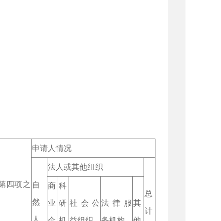
申请人情况
法人或其他组织
第四项之
自
商
科
总
然
业
研
社会公
法律服
其
计
人
企
机
益组织
务机构
他