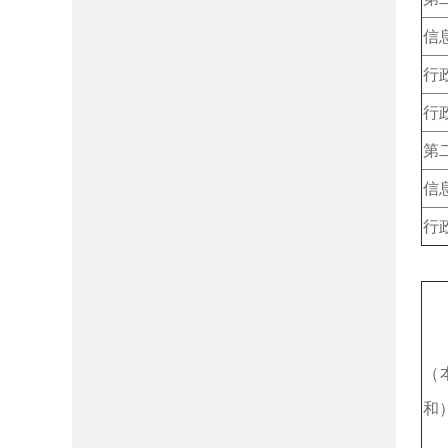
信
行
行
第
信
行
三
（
和