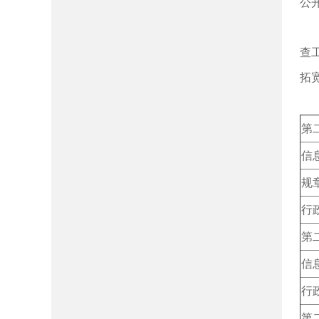
公
（
查
拓
二
第
信
规
行
第
信
行
第