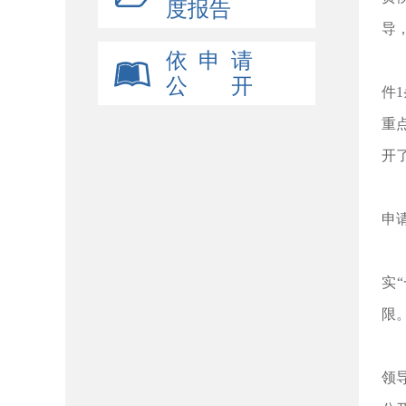
度报告
导
依 申 请
(
公 开
件
重
开
（
申
（
实
限
（
领