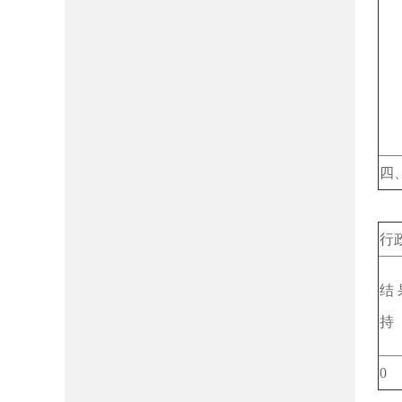
四
四
行
结
持
0