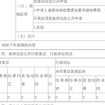
其政府信息公开申请
（六）其
2.申请人逾期未按收费通知要求缴纳费用
他处理
不再处理其政府信息公开申请
3.其他
（七）总计
、结转下年度继续办理
、政府信息公开行政复议、行政诉讼情况
政复议
行政诉讼
未经复议直接起诉
果维
结果纠
其他结
尚未审
总
结果维
结果纠
其他结
尚未
正
果
结
计
持
正
果
结
0
0
0
0
0
0
0
0