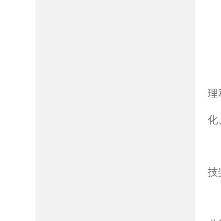
理
化
技