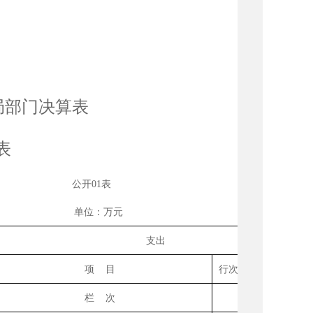
局部门决算表
表
公开
01
表
单位：万元
支出
项
目
行次
决算数
栏
次
2