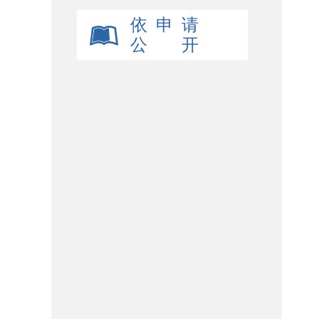
依 申 请
公 开