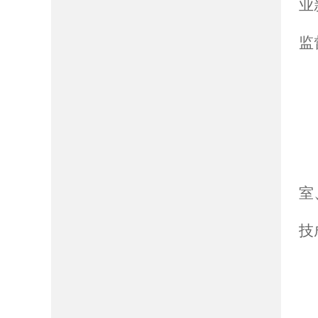
业
监
室
技