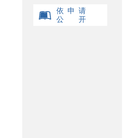
依 申 请
公 开