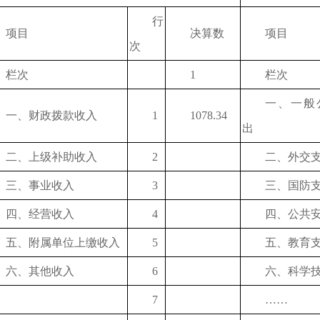
行
项目
决算数
项目
次
栏次
1
栏次
一、一般
一、财政拨款收入
1
1078.34
出
二、上级补助收入
2
二、外交
三、事业收入
3
三、国防
四、经营收入
4
四、公共
五、附属单位上缴收入
5
五、教育
六、其他收入
6
六、科学
7
……