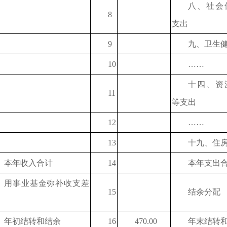
八、社会
8
支出
9
九、卫生
10
……
十四、资
11
等支出
12
……
13
十九、住
本年收入合计
14
本年支出
用事业基金弥补收支差
15
结余分配
年初结转和结余
16
470.00
年末结转