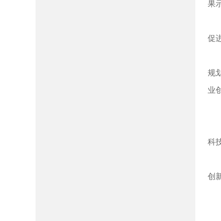
果
促
规
业
科
创