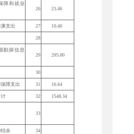
保障和就业
26
23.46
健康支出
27
10.40
28
源勘探信息
29
295.00
30
房保障支出
31
16.64
合计
32
1548.34
33
和结余
34