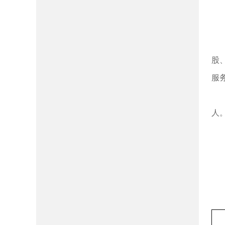
股
服
人