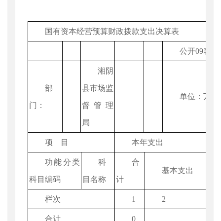
国有资本经营预算财政拨款支出决算表
公开09表
湘阴
部
县市场监
单位：万元
门：
督管理
局
项 目
本年支出
功能分类
科
合
基本支出
科目编码
目名称
计
栏次
1
2
合计
0