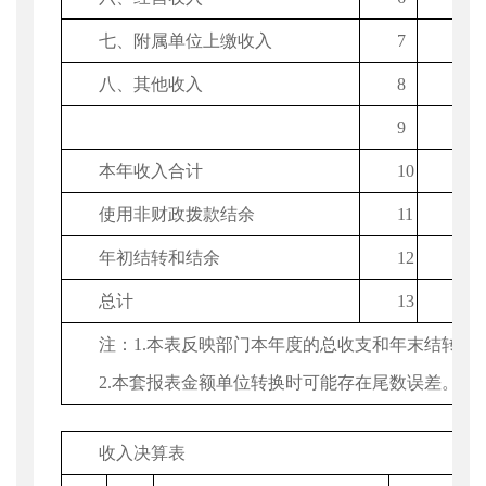
七、附属单位上缴收入
7
八、其他收入
8
376
9
本年收入合计
10
437
使用非财政拨款结余
11
年初结转和结余
12
总计
13
437
注：1.本表反映部门本年度的总收支和年末结转结
2.本套报表金额单位转换时可能存在尾数误差。
收入决算表