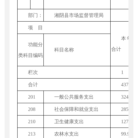
部门：
湘阴县市场监督管理局
项 目
本年
功能分
合计
科目名称
类科目编码
栏次
1
合计
4372.61
201
一般公共服务支出
3242.22
208
社会保障和就业支出
285.94
210
卫生健康支出
127.77
213
农林水支出
99.97