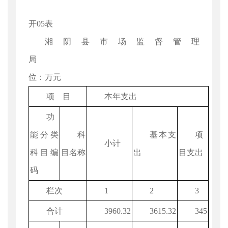
开05表
湘阴县市场监督管理
局 
位：万元
项 目
本年支出
功
能分类
科
基本支
项
小计
科目编
目名称
出
目支出
码
栏次
1
2
3
合计
3960.32
3615.32
345