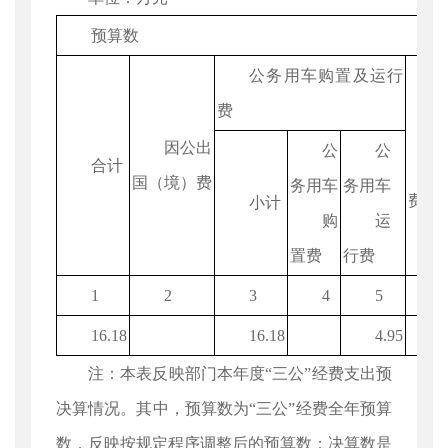
预算数
公务用车购置及运行
费
因公出
公
公
合计
国（境）费
务用车
务用车
费
小计
购
运
置费
行费
1
2
3
4
5
6
16.18
16.18
4.95
1
注：本表反映部门本年度“三公”经费支出预
决算情况。其中，预算数为“三公”经费全年预算
数，反映按规定程序调整后的预算数；决算数是