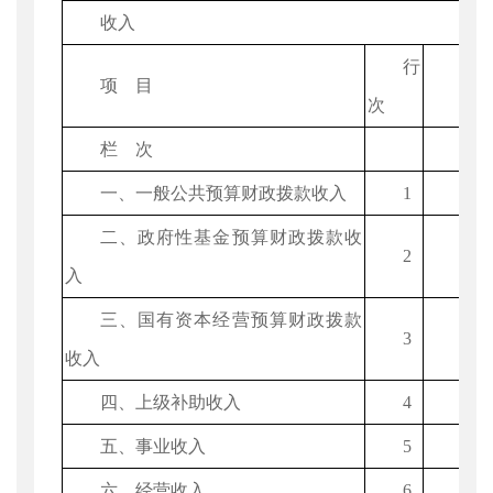
收入
行
项 目
决
次
栏 次
1
一、一般公共预算财政拨款收入
1
396
二、政府性基金预算财政拨款收
2
36.0
入
三、国有资本经营预算财政拨款
3
收入
四、上级补助收入
4
五、事业收入
5
六、经营收入
6