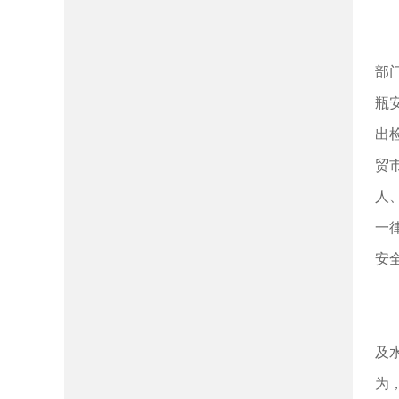
部
瓶
出
贸
人
一
安
及
为