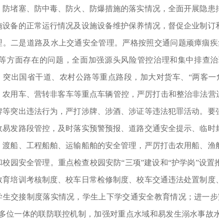
、防堵塞、防中毒、防火、防爆措施的落实情况，全面开展隐患
施设备的正常运行情况及设施设备维护保养情况，督促企业制订
理。二是道路及水上交通安全管理。严格按照交通问题顽瘴痼疾
”等方面存在的问题，全面加强源头风险管控治理和集中排查
，突出国省干道、农村公路等重点路段，加大对货车、“两客一
、农用车、营转非客车等重点车辆管控，严厉打击和整治非法营运
牌等突出违法行为，严打涉牌、涉酒、涉证等违法犯罪活动。要
故易发路段管控，及时落实预警预报、道路交通安全提示、临时
、渡船、工程船舶、运输船舶的安全管理，严厉打击农用船、渔
和校园安全管理。重点检查校园安防“三项”建设和“护学岗”设
教育培训考核制度、校车日常检修制度、校车交通违法处置制度
学生交接制度落实情况，学生上下学交通安全教育情况；进一步
”多位一体的联防联控机制，加强对重点水域和易发生溺水事故