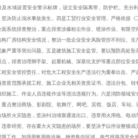
段及水域设置安全警示标牌，设立安全隔离带、防护栏。充分
，坚决防止溺水事故发生。四是工贸行业安全管理。严格依据《
全面系统排查整治，重点排查涉爆粉尘作业、喷涂作业、有限空
结构厂房结构安全情况，整治一批企业安全风险管控不到位、生
现象严重等突出问题。五是建筑施工安全监管。要以预防高处坠
重点，排查治理脚手架、起重机械、深基坑支护等重点部位安全
工程安全管控责任，对危大工程安全生产违法行为重拳出击、严
越资质范围承揽工程、施工企业无相关资质证书、违法分包、转
组织施工、作业人员违规作业等违法违规行为。六是消防领域安
，重点整治商场、影剧院、歌舞厅、网吧、宾馆、饭店、车站、医
险场所火灾隐患，坚决纠治堵塞通道出口、违章用火用电、电动
、违章经营、存在重大火灾隐患的场所，要坚决予以停业整顿或
保障工作，加强用氧用电设施、物资集中区域、电气线路等安全