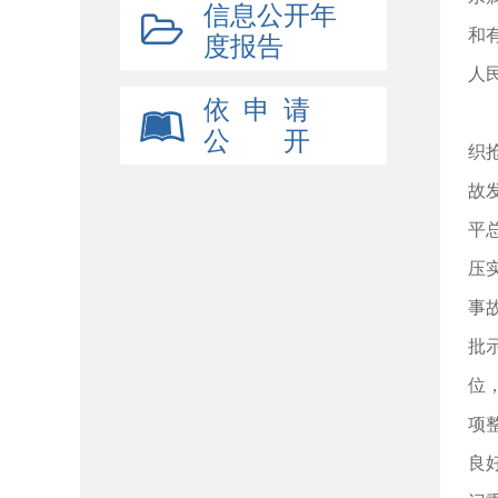
信息公开年
和
度报告
人
依 申 请
公 开
织
故
平
压
事
批
位
项
良