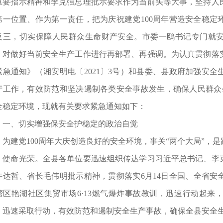
重要指示精神和李克强总理批示要求作为当前头等大事，坚持人
第一位置、作为第一责任，把为庆祝建党100周年营造安全稳定
反三，切实保障人民群众生命财产安全。市委一鸥书记专门就
，对做好当前安全生产工作进行再部署、再强调。为认真贯彻落
紧急通知》（湘安明电〔2021〕3号）和县委、县政府加强安
产工作，有效防范和坚决遏制各类安全事故发生，确保人民群众生
全稳定环境，现就有关要求紧急通知如下：
一、切实增强保安全护稳定的政治自觉
为建党100周年大庆创造良好的安全环境，事关“两个大局”，
、使命光荣。全县各单位要迅速组织传达学习习近平总书记、李
许达哲、省长毛伟明批示精神，贯彻落实6月14日全国、全省安
湾区艳湖社区集贸市场6·13燃气爆炸事故教训，迅速行动起来
，迅速采取行动，有效防范和遏制安全生产事故，确保全县安全