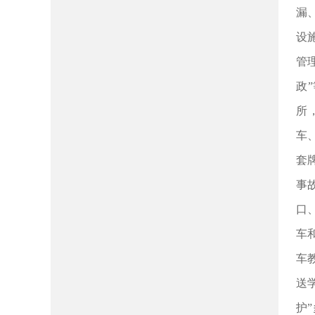
漏
设
管
政
所
车
套
事
口
车
车
送
护