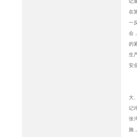
记
在
一
会
的
生
安
大
记
张
施