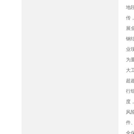
地
传
展
钢
业
为
大
超
行
度
风
件
全