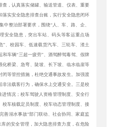
排查，认真落实储罐、输送管道、仪表、重要
和落实安全隐患排查台账，实行安全隐患闭环
集中整治部署要求，围绕“人、车、路、企、
治理安全隐患，突出车站、码头等客运重点场
危”、校园车、低速载货汽车、三轮车、渣土
和车辆“三超一疲劳”、酒驾醉驾毒驾、假牌
强化桥梁、急弯、陡坡、长下坡、临水临崖等
封闭等管控措施，杜绝交通事故发生。加强渡
船非法载客行为，确保水上交通安全。三是校
置推进情况；校车驾驶人资格管理制度、安全行
、校车核载定员制度、校车动态管理制度、接
完善溺水事故“部门联动、社会协同、家庭监
水库的安全管理，加大隐患排查力度，在危险