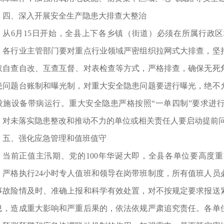
四、深入开展安全生产隐患大排查大整治
从6月15日开始，全县上下各乡镇（街道）必须在所属行政
；各行业主管部门要对重点行业领域严密组织拉网式大排查，坚
取自查自改、互查互督、对表检查等方式，严格排查，确保无死
患问题台账制和曝光制，对重大安全隐患问题要进行曝光，绝不
设施设备带病运行。重大安全隐患严格按照“一单四制”要求进
。对未落实隐患整改和推动不力的单位或相关责任人要启动提前
五、强化应急管理和值班值守
当前正值主汛期、党的100年华诞大即，全县各单位要高度
，严格执行24小时专人值班和领导在岗带班制度，所有值班人员
事故险情及时、准确上报和科学有效处置，对不按规定要求报送
息，造成重大影响和严重后果的，依法依规严肃追究责任。各单