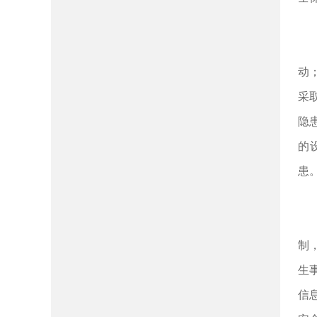
动
采
隐
的
患
制
生
信