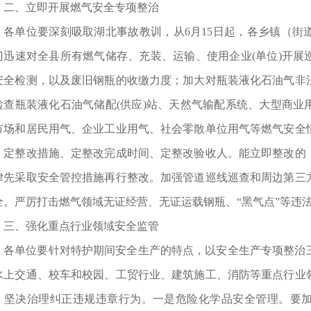
二、立即开展燃气安全专项整治
各单位要深刻吸取湖北事故教训，从6月15日起，各乡镇（街
门迅速对全县所有燃气储存、充装、运输、使用企业(单位)开展
安全检测，以及废旧钢瓶的收缴力度；加大对瓶装液化石油气非
检查瓶装液化石油气储配(供应)站、天然气输配系统、大型商业
市场和居民用气、企业工业用气、社会零散单位用气等燃气安全
、定整改措施、定整改完成时间、定整改验收人。能立即整改的
律先采取安全管控措施再行整改。加强管道巡线巡查和周边第三
全。严厉打击燃气领域无证经营、无证运载钢瓶、“黑气点”等违
三、强化重点行业领域安全监管
各单位要针对特护期间安全生产的特点，以安全生产专项整治
水上交通、校车和校园、工贸行业、建筑施工、消防等重点行业
，坚决治理纠正违规违章行为。一是危险化学品安全管理。要