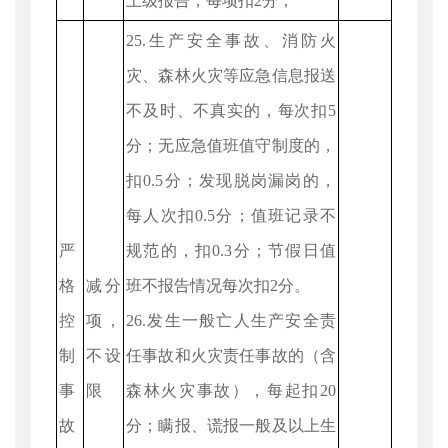
上级报告，每项扣2分；
25.生产安全事故、消防火
灾、森林火灾等应急信息报送
不及时、不真实的，每次扣5
分；无应急值班值守制度的，
扣0.5分；发现脱岗漏岗的，
每人次扣0.5分；值班记录不
严
规范的，扣0.3分；节假日值
格
减分
班不报告情况每次扣2分。
控
项，
26.发生一般亡人生产安全责
制
不设
任事故和火灾责任事故的（含
事
限
森林火灾事故），每起扣20
故
分；瞒报、谎报一般及以上生