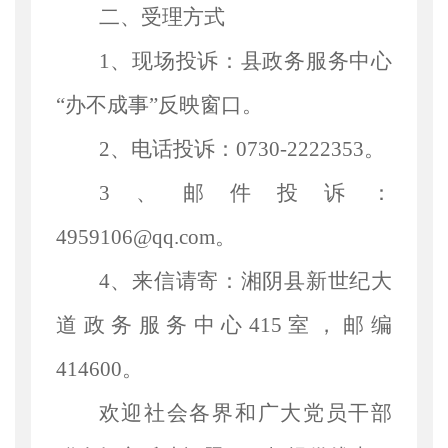
二、受理方式
1、现场投诉
：
县政务服务中心
“
办不成事
”
反映窗口。
2、电话投诉
：
0730-
2222353
。
3、邮件投诉
：
4959106@qq.com。
4、来信请寄
：
湘阴县新世纪
大
道
政务服务中心
415室
，邮编
414
6
00。
欢迎社会各界和
广大党员干部