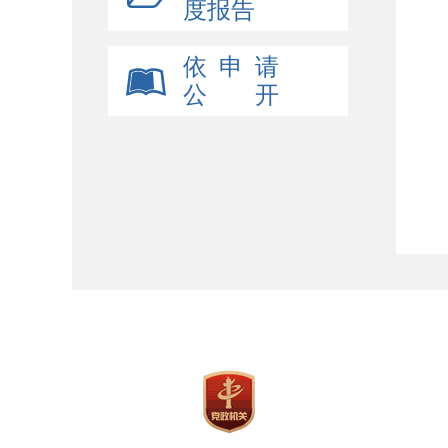
度报告
依 申 请
公 开