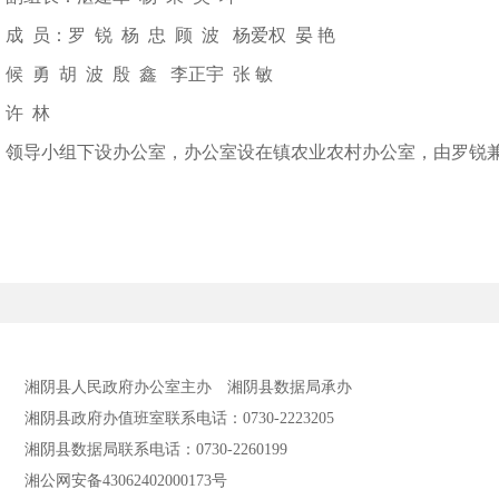
成 员：罗 锐 杨 忠 顾 波 杨爱权 晏 艳
候 勇 胡 波 殷 鑫 李正宇 张 敏
许 林
领导小组下设办公室，办公室设在镇农业农村办公室，由罗锐
湘阴县人民政府办公室主办
湘阴县数据局承办
湘阴县政府办值班室联系电话：0730-2223205
湘阴县数据局联系电话：0730-2260199
湘公网安备43062402000173号