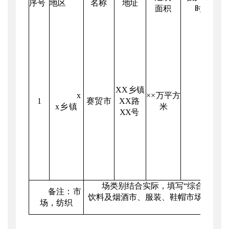
序号
地区
名称
地址
面积
时间
XX
乡镇
x
××万平
方
1
赛贸市
XX
路
××年
x乡镇
米
XX
号
场类别结合实际，填写
“综合市场”
备注：市
饮料及烟酒市
、服装、鞋帽市场，日用
场，纺织