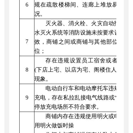
6
规在疏散楼梯间、连廊上堆放易燃可
况。
灭火器、消火栓、火灾自动报警系
水灭火系统等消防设施未按要求设置并
7
效，商铺之间或商铺与其他部位是否
位；
存在违规设置员工宿舍或者商铺
8
(下店上宅、以店为宅、阁楼住人等),形
现象。
电动自行车和电动摩托车违规在建
9
充电，存在私拉乱接电气线路或
“飞线
停放充电场所不符合要求。
商铺内存在违规使用明火或电取暖
用明火做饭时操