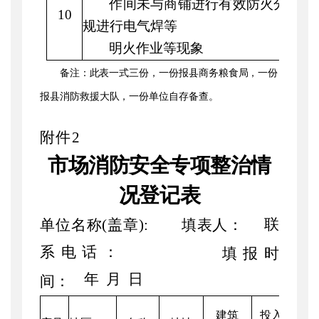
作间未与商铺进行有效防火分隔、
10
规进行电气焊等
明火作业等现象
备注：此表一式三份，一份报县商务粮食局，一份
报县消防救援大队，一份单位自存备查。
附件
2
市场消防安全专项整治情
况登记表
联
单位名称
(盖章):
填表人：
系电话：
填报时
年
月
日
间：
建筑
投入使用