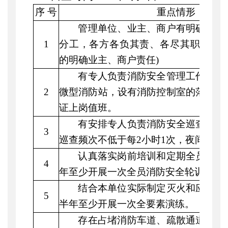
序
号
重点情形
管理单位、业主、商户有明确的消
1
分工，各方各负其责、各尽其职。
(
的明确业主、商户责任)
有专人负责消防安全管理工作，按
2
微型消防站，设有消防控制室的落实
2
证上岗值班。
有安排专人负责消防安全巡查工作
3
巡查频次不低于每
2小时1次，夜间至少
认真落实岗前培训和定期全员轮训
4
年至少开展一次全员消防安全轮训。
结合本单位实际制定灭火和应急疏
5
半年至少开展一次全要素演练。
存在占堵消防车道、疏散通道、安