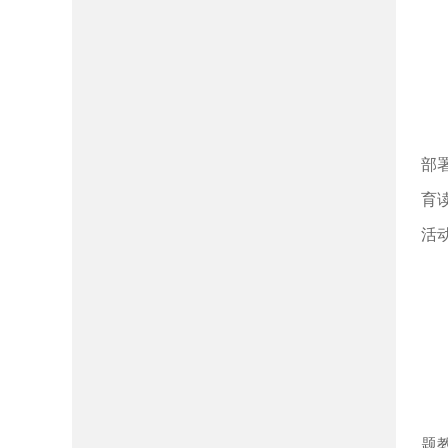
部
育
活
题