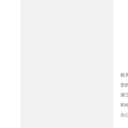
相
室
调
和
办