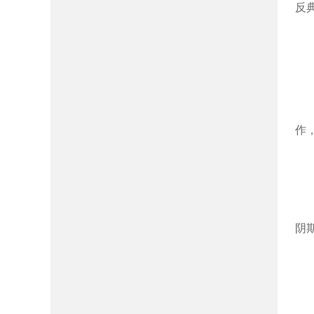
反
作
阴