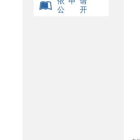
依 申 请
公 开