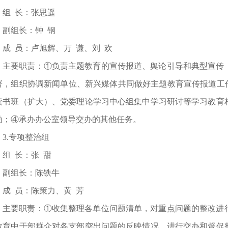
组 长：张思遥
副组长：钟 钢
成 员：卢旭辉、万 谦、刘 欢
主要职责：①负责主题教育的宣传报道、舆论引导和典型宣传
署，组织协调新闻单位、新兴媒体共同做好主题教育宣传报道工作
读书班（扩大）、党委理论学习中心组集中学习研讨等学习教育
动；④承办办公室领导交办的其他任务。
3.专项整治组
组 长：张 甜
副组长：陈铁牛
成 员：陈策力、黄 芳
主要职责：①收集整理各单位问题清单，对重点问题的整改进
教育中干部群众对各支部突出问题的反映情况，进行交办和督促