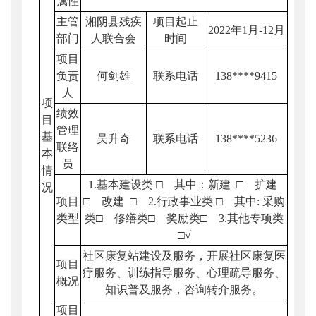
属性
主管
湘阴县残疾
项目起止
2022年1月-12月
部门
人联合会
时间
项目
负责
何剑雄
联系电话
138****9415
人
项
绩效
目
管理
基
吴升奇
联系电话
138****5236
联络
本
员
情
1.基本建设类 □ 其中：新建 □ 扩建
况
项目
□ 改建 □ 2.行政事业类 □ 其中: 采购
类型
类□ 修缮类□ 奖励类□ 3.其他专项类
□√
社区康复站建设及服务，开展社区康复医
项目
疗服务、训练指导服务、心理疏导服务、
概况
知识普及服务，咨询转介服务。
项目