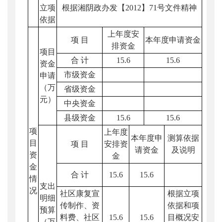
立项
根据湘阴政办发【2012】71号文件精神
依据
上年度安
项 目
本年度申请资金
排资金
项目
合 计
15.6
15.6
资金
市级资金
申请
（万
省级资金
元）
中央资金
县级资金
15.6
15.6
项
上年度
本年度申
测算依据
目
项 目
安排资
请资金
及说明
资
金
金
合 计
15.6
15.6
情
支出
况
社区康复宣
根据立项
明细
传制作、资
依据和项
预算
料费、社区
15.6
15.6
目概况安
（万