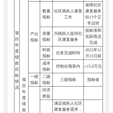
保障社区
数量
社区残疾人康复
康复服务
指标
工作
站13个正
常运转
按标准和
项
质量
为残疾人提供社
产出
实际情况
目
指标
区康复服务
指标
完成
年
时效
2022年12
度
任务完成时间
指标
月31日前
绩
效
成本
控制在预算内
≤15.6万元
目
指标
标
一级
二级
项
三级指标
指标值
情
指标
指标
目
况
经济
年
效益
度
满足残疾人社区
绩
康复服务需求，
效