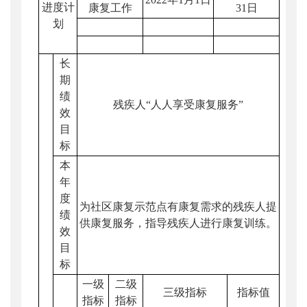
进度计
康复工作
31日
划
长
期
绩
残疾人“人人享受康复服务”
效
目
标
本
年
度
为社区康复示范点有康复需求的残疾人提
绩
供康复服务，指导残疾人进行康复训练。
效
目
标
一级
二级
三级指标
指标值
指标
指标