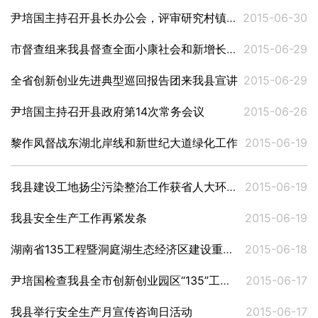
尹培国主持召开县长办公会，评审研究村镇规划和镇区总体规划等工作
2015-06-30
市督查组来我县督查全面小康社会和新增长极建设等重点工作
2015-06-29
全省创新创业先进典型巡回报告团来我县宣讲
2015-06-29
尹培国主持召开县政府第14次常务会议
2015-06-26
黎作凤督战东湖北岸线和新世纪大道绿化工作
2015-06-19
我县建设工地扬尘污染整治工作获省人大环资委肯定
2015-06-19
我县安全生产工作再紧发条
2015-06-19
湖南省135工程暨洞庭湖生态经济区建设重大项目―“气化湖南工程”汨罗－湘阴－屈原支线开工
2015-06-18
尹培国检查我县全市创新创业园区“135”工程暨洞庭湖生态经济区建设现场会准备工作
2015-06-17
我县举行安全生产月宣传咨询日活动
2015-06-17