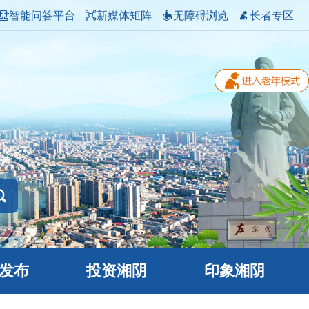
智能问答平台
新媒体矩阵
无障碍浏览
长者专区
发布
投资湘阴
印象湘阴