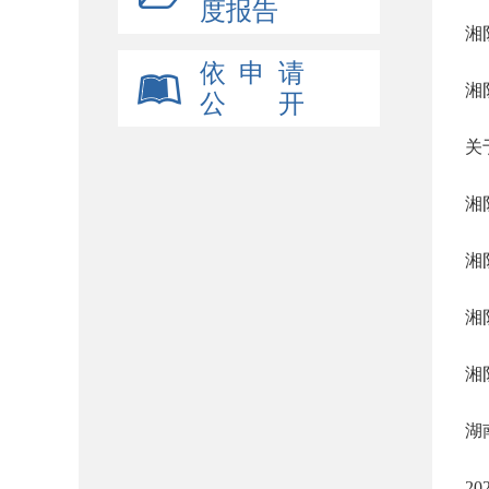
度报告
湘
依 申 请
湘
公 开
关
湘
湘
湘
湘
湖
2