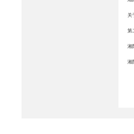
关
第
湘
湘