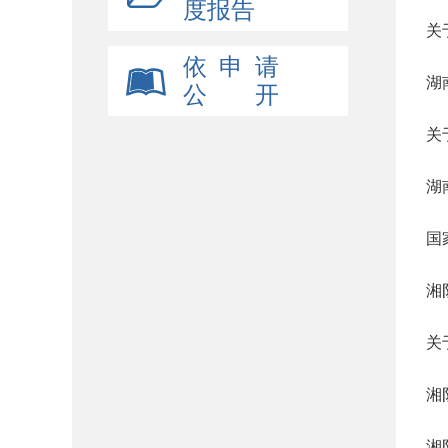
度报告
关
依 申 请
湖
公 开
关
湖
国
湘
关
湘
湘