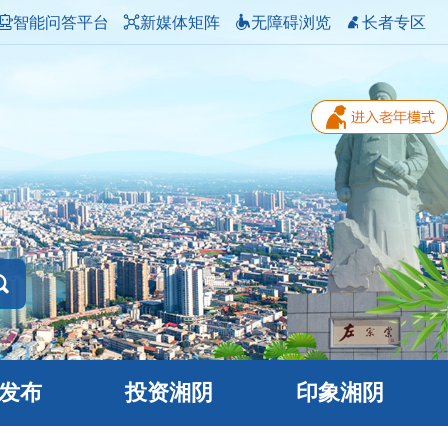
智能问答平台
新媒体矩阵
无障碍浏览
长者专区
发布
投资湘阴
印象湘阴