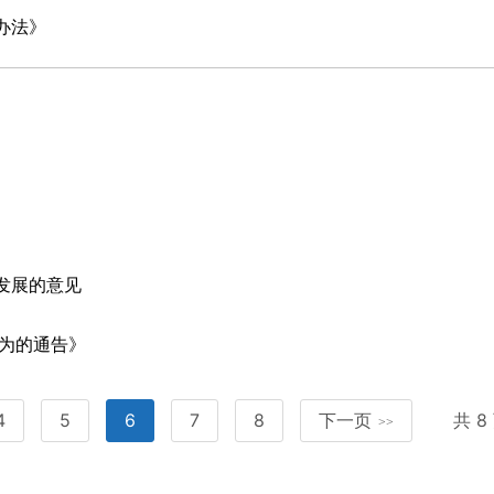
办法》
发展的意见
为的通告》
4
5
6
7
8
下一页
共 
>>