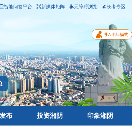
智能问答平台
新媒体矩阵
无障碍浏览
长者专区
发布
投资湘阴
印象湘阴