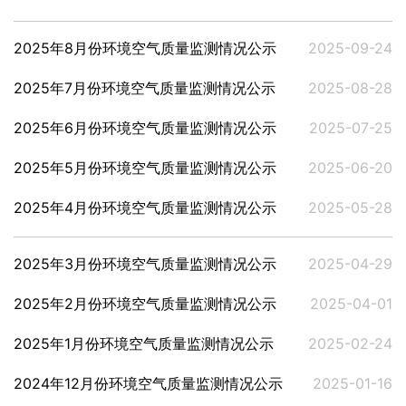
2025年8月份环境空气质量监测情况公示
2025-09-24
2025年7月份环境空气质量监测情况公示
2025-08-28
2025年6月份环境空气质量监测情况公示
2025-07-25
2025年5月份环境空气质量监测情况公示
2025-06-20
2025年4月份环境空气质量监测情况公示
2025-05-28
2025年3月份环境空气质量监测情况公示
2025-04-29
2025年2月份环境空气质量监测情况公示
2025-04-01
2025年1月份环境空气质量监测情况公示
2025-02-24
2024年12月份环境空气质量监测情况公示
2025-01-16