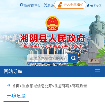
智能问答平台
新媒体矩阵
无障碍浏览
长者专区
网站导航
首页
>
重点领域信息公开
>
生态环境
>
环境质量
环境质量