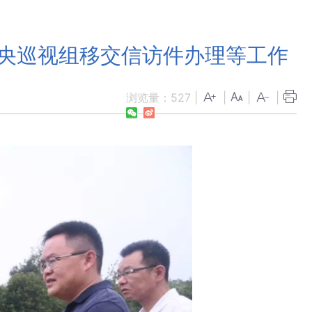
中央巡视组移交信访件办理等工作
浏览量：
527
|
|
|
|