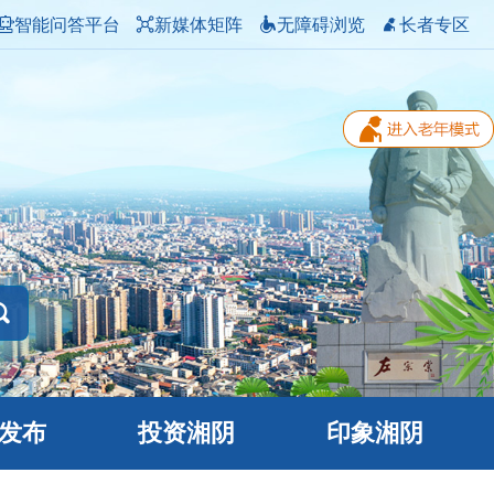
智能问答平台
新媒体矩阵
无障碍浏览
长者专区
发布
投资湘阴
印象湘阴