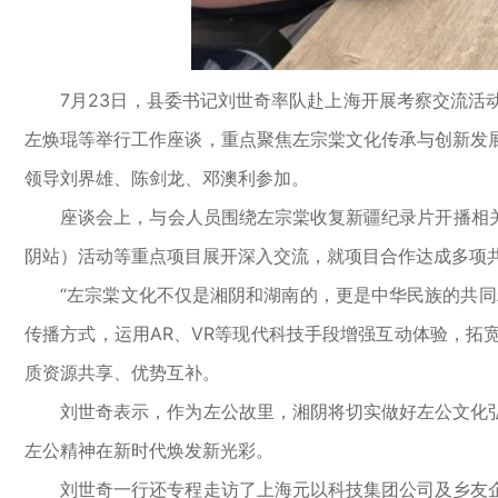
7月23日，县委书记刘世奇率队赴上海开展考察交流活动
左焕琨等举行工作座谈，重点聚焦左宗棠文化传承与创新发
领导刘界雄、陈剑龙、邓澳利参加。
座谈会上，与会人员围绕左宗棠收复新疆纪录片开播相关事
阴站）活动等重点项目展开深入交流，就项目合作达成多项
“左宗棠文化不仅是湘阴和湖南的，更是中华民族的共同精
传播方式，运用AR、VR等现代科技手段增强互动体验，
质资源共享、优势互补。
刘世奇表示，作为左公故里，湘阴将切实做好左公文化弘
左公精神在新时代焕发新光彩。
刘世奇一行还专程走访了上海元以科技集团公司及乡友企