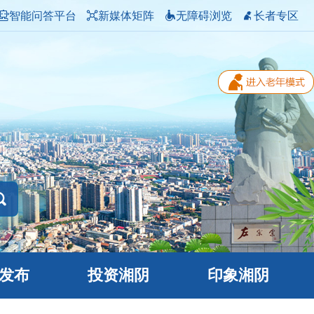
智能问答平台
新媒体矩阵
无障碍浏览
长者专区
发布
投资湘阴
印象湘阴