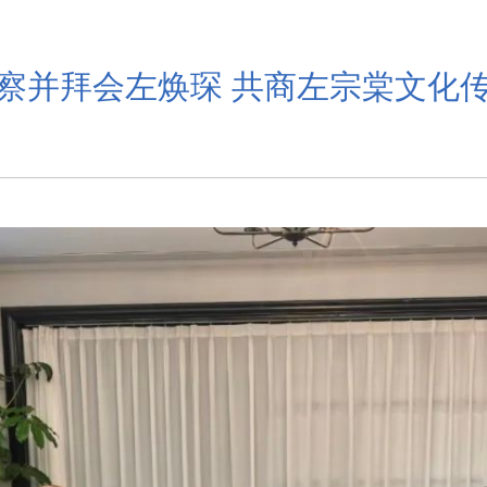
察并拜会左焕琛 共商左宗棠文化