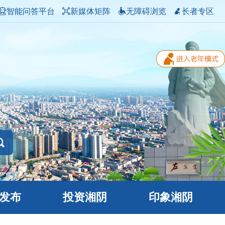
智能问答平台
新媒体矩阵
无障碍浏览
长者专区
发布
投资湘阴
印象湘阴