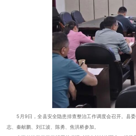
5月9日，全县安全隐患排查整治工作调度会召开。县委
志、秦献鹏、刘江波、陈勇、焦洪桥参加。