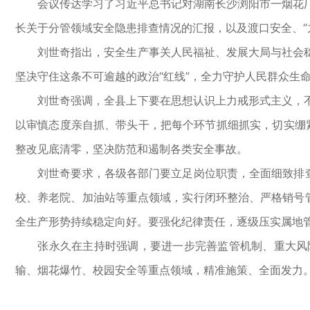
会议传达学习了习近平总书记对湖南长沙浏阳市一烟花厂
长关于分管领域安全隐患排查情况的汇报，以及渡口安全、“
刘世奇指出，安全生产事关人民福祉、发展大局与社会稳
坚决守住这条不可逾越的政治“红线”，全力守护人民群众生
刘世奇强调，全县上下要在思想认识上力戒形式主义，不
以审慎态度亲自抓、带头干，把每个环节抓细抓实，切实绷紧
整改见底清零，坚决防范和遏制各类安全事故。
刘世奇要求，各级各部门要立足岗位职责，全面细致排查整
校、养老院、加油站等重点领域，实行闭环整治、严格销号
全生产形势持续稳定向好。要强化纪律责任，逐级压实属地
张永久在主持时强调，要进一步完善监管机制、重大风险
输、烟花爆竹、校园安全等重点领域，精准施策、全面发力