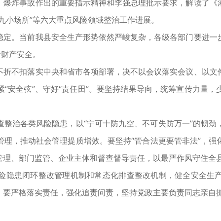
爆炸事故作出的重要指示精神和李强总理批示要求，解读了《湘
九小场所”等六大重点风险领域整治工作进展。
定。当前我县安全生产形势依然严峻复杂，各级各部门要进一步
命财产安全。
折不扣落实中央和省市各项部署，决不以会议落实会议、以文件
“安全弦”、守好“责任田”。要坚持结果导向，统筹宣传力量
治各类风险隐患，以“宁可十防九空、不可失防万一”的韧劲
管理，推动社会管理提质增效。要坚持“管合法更要管非法”，强
管理、部门监管、企业主体和督查督导责任，以最严作风守住全
隐患闭环整改管理机制和常态化排查整改机制，健全安全生产
。要严格落实责任，强化追责问责，坚持党政主要负责同志亲自