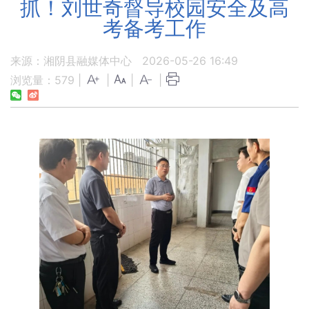
抓！刘世奇督导校园安全及高
考备考工作
来源：湘阴县融媒体中心
2026-05-26 16:49
浏览量：
579
|
|
|
|