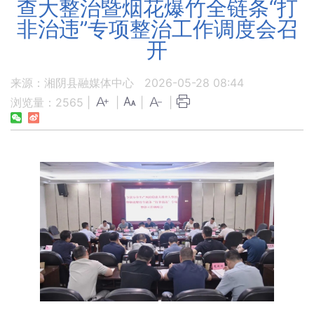
查大整治暨烟花爆竹全链条“打
非治违”专项整治工作调度会召
开
来源：湘阴县融媒体中心
2026-05-28 08:44
浏览量：
2565
|
|
|
|