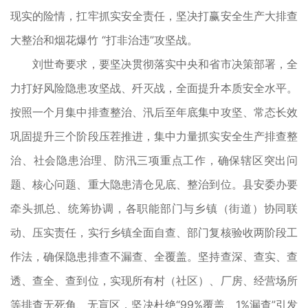
现实的险情，扛牢抓实安全责任，坚决打赢安全生产大排查
大整治和烟花爆竹 “打非治违”攻坚战。
刘世奇要求，要坚决贯彻落实中央和省市决策部署，全
力打好风险隐患攻坚战、歼灭战，全面提升本质安全水平。
按照一个月集中排查整治、汛后至年底集中攻坚、常态长效
巩固提升三个阶段压茬推进，集中力量抓实安全生产排查整
治、社会隐患治理、防汛三项重点工作，确保辖区突出问
题、核心问题、重大隐患清仓见底、整治到位。县安委办要
牵头抓总、统筹协调，各职能部门与乡镇（街道）协同联
动、压实责任，实行乡镇全面自查、部门复核验收两阶段工
作法，确保隐患排查不漏查、全覆盖。坚持查深、查实、查
透、查全、查到位，实现所有村（社区）、厂房、经营场所
等排查无死角、无盲区，坚决杜绝“99%覆盖、1%漏查”引发