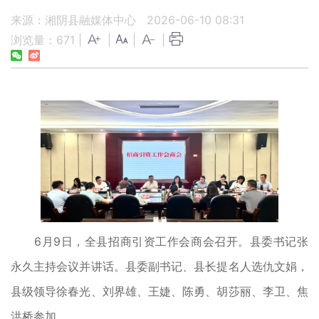
来源：湘阴县融媒体中心
2026-06-10 08:31
浏览量：
671
|
|
|
|
6月9日，全县招商引资工作会商会召开。县委书记张
永久主持会议并讲话。县委副书记、县长提名人选仇文娟，
县级领导徐春光、刘界雄、王婕、陈勇、胡莎丽、李卫、焦
洪桥参加。