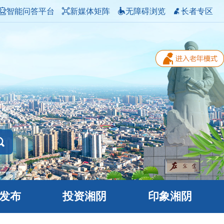
智能问答平台
新媒体矩阵
无障碍浏览
长者专区
发布
投资湘阴
印象湘阴