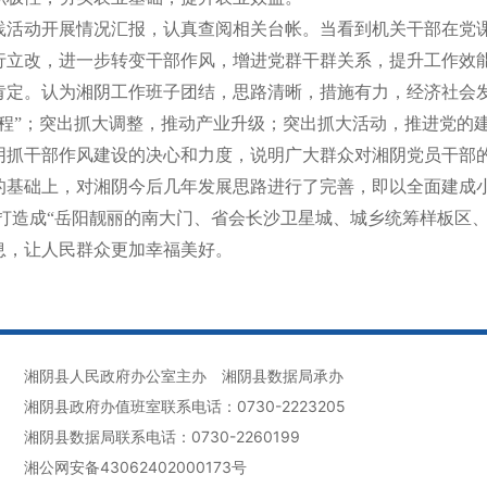
践活动开展情况汇报，认真查阅相关台帐。当看到机关干部在党
行立改，进一步转变干部作风，增进党群干群关系，提升工作效
肯定。认为湘阴工作班子团结，思路清晰，措施有力，经济社会
工程”；突出抓大调整，推动产业升级；突出抓大活动，推进党的
阴抓干部作风建设的决心和力度，说明广大群众对湘阴党员干部
的基础上，对湘阴今后几年发展思路进行了完善，即以全面建成小
阴打造成“岳阳靓丽的南大门、省会长沙卫星城、城乡统筹样板区
息，让人民群众更加幸福美好。
湘阴县人民政府办公室主办
湘阴县数据局承办
湘阴县政府办值班室联系电话：0730-2223205
湘阴县数据局联系电话：0730-2260199
湘公网安备43062402000173号