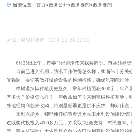
当前位置：
首页
>
政务公开
>
政务要闻
>
政务要闻
来源：湘阴县政府
2014-06-26 00:00
6
月
25
日上午，市委书记卿渐伟来我县调研。市县领导樊
当前已进入汛期，防汛工作做得怎么样，卿渐伟十分关
复强调，要切实做好设施设备的检测检修，确保汛期能排渍
樟树港辣椒种植历史悠久，常年种植面积
3000
亩，年产
有多大？价格怎么样？一年收益如何？来到辣椒种植基地，
外地经销商就来收购，特别是旺季更是供不应求。卿渐伟说
来到六塘乡，卿渐伟仔细察看该乡农田水利设施建设情
过以奖代投投入
4000
多万元，并采取“社会支持、村民自筹
示，要充分调动广大农民群众参与农田水利基础设施建设的