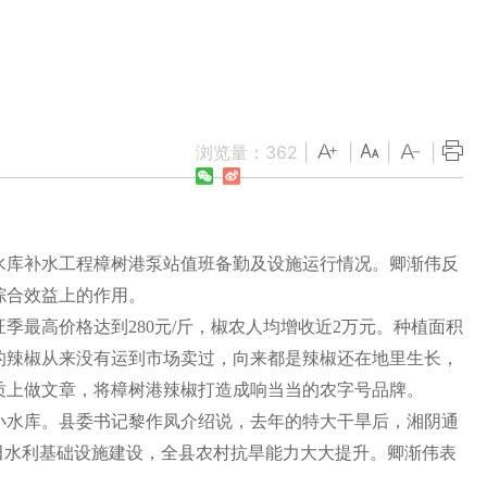
浏览量：
362
|
|
|
|
水库补水工程樟树港泵站值班备勤及设施运行情况。卿渐伟反
综合效益上的作用。
旺季最高价格达到
280
元
/
斤，椒农人均增收近
2
万元。种植面积
的辣椒从来没有运到市场卖过，向来都是辣椒还在地里生长，
质上做文章，将樟树港辣椒打造成响当当的农字号品牌。
小水库。县委书记黎作凤介绍说，去年的特大干旱后，湘阴通
田水利基础设施建设，全县农村抗旱能力大大提升。卿渐伟表