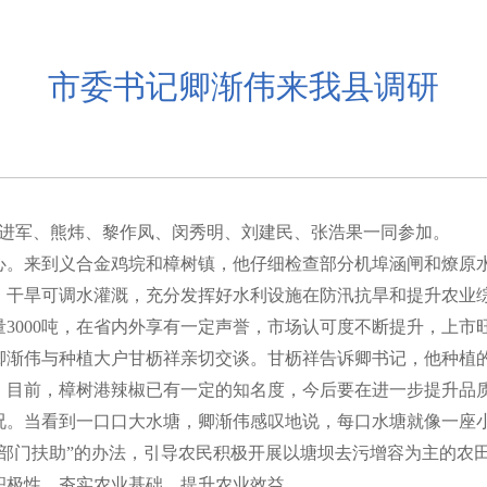
市委书记卿渐伟来我县调研
进军、熊炜、黎作凤、闵秀明、刘建民、张浩果一同参加。
心。来到义合金鸡垸和樟树镇，他仔细检查部分机埠涵闸和燎原
、干旱可调水灌溉，充分发挥好水利设施在防汛抗旱和提升农业
量
3000
吨，在省内外享有一定声誉，市场认可度不断提升，上市
卿渐伟与种植大户甘枥祥亲切交谈。甘枥祥告诉卿书记，他种植
，目前，樟树港辣椒已有一定的知名度，今后要在进一步提升品
况。当看到一口口大水塘，卿渐伟感叹地说，每口水塘就像一座
、部门扶助”的办法，引导农民积极开展以塘坝去污增容为主的农
积极性，夯实农业基础，提升农业效益。