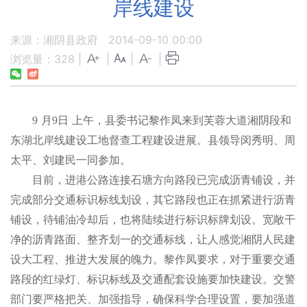
岸线建设
来源：湘阴县政府
2014-09-10 00:00
浏览量：
328
|
|
|
|
9
月
9
日
上午，县委书记黎作凤来到芙蓉大道湘阴段和
东湖北岸线建设工地督查工程建设进展。县领导闵秀明、周
太平、刘建民一同参加。
目前，进港公路连接石塘方向路段已完成沥青铺设，并
完成部分交通标识标线划设，其它路段也正在抓紧进行沥青
铺设，待铺油冷却后，也将陆续进行标识标牌划设。宽敞干
净的沥青路面、整齐划一的交通标线，让人感觉湘阴人民建
设大工程、推进大发展的魄力。黎作凤要求，对于重要交通
路段的红绿灯、标识标线及交通配套设施要加快建设。交警
部门要严格把关、加强指导，确保科学合理设置，要加强道