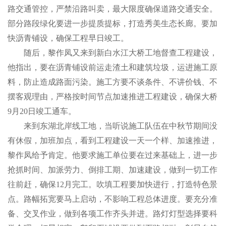
路交通管控，严禁沿路叫卖，最大限度确保道路交通安全。
部分路段绿化要进一步提质提标，打造秀美生态长廊。要加
快沥青铺设，确保工程早日竣工。
随后，黎作凤又来到新白水江大桥工地督查工程建设，
他指出，要在沥青铺设前运走渣土和建筑垃圾，运进施工原
料，防止造成路面污染。施工方要不谈条件、不讲价钱、不
摆客观理由，严格按时间节点加速推进工程建设，确保大桥
9
月
20
日竣工通车。
来到东湖北岸线工地，当听说施工队伍在中秋节期间没
有休假，加班加点，看到工程建设一天一个样、加速推进，
黎作凤给予肯定。他要求施工单位要在过来基础上，进一步
抢抓时间、加派劳力、倒排工期、加速建设，做到一切工作
往前赶，确保
12
月完工。吹填工程要加快进行，打造特色景
点。路幅拓宽要马上启动，不影响工程总体进度。要充分准
备、交叉作业，做到各项工作齐头并进。路灯灯型选择要科