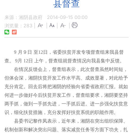
县督查
来源：湘阴县政府
2014-09-15 00:00
浏览量：
283
|
|
|
|
9
月９日
至
12
日，省委扶贫开发专项督查组来我县督
查。
9
月
12
日
上午，督查组就督查情况向我县集中反馈。
在情况反馈会上，督查组表示，此次督查虽然时间短，
但体会深，湘阴扶贫开发工作水平高、成效显著，对此给予
充分肯定。回去后将把湘阴的经验向省委省政府汇报。就如
何进一步做好今后扶贫开发工作，督查组要求，湘阴要坚持
两手抓，做到一手抓先进，一手抓后进。进一步强化扶贫意
识，细化扶贫措施，充分发挥好扶贫系统的职能作用。
县委书记黎作凤表示，近年来，湘阴在突出组织保障、
机制创新和解决突出问题、落实减贫任务等方面下功夫，扎