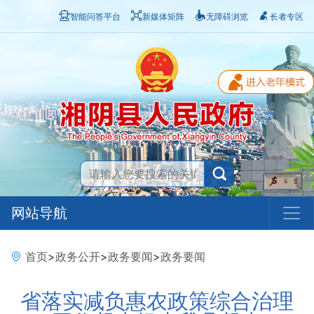
智能问答平台
新媒体矩阵
无障碍浏览
长者专区
网站导航
首页
>
政务公开
>
政务要闻
>
政务要闻
省落实减负惠农政策综合治理