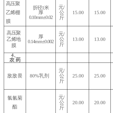
高压聚
元
/
折径
1
米
乙烯棚
厚
公
15.00
15.00
0.10mm
±
0.02
斤
膜
高压聚
元
/
厚
乙烯地
公
13.00
13.00
0.14mm
±
0.002
斤
膜
4
、
农
药
元
/
敌敌畏
80%
乳剂
公
25.00
25.00
斤
元
/
氯氰菊
公
20.00
20.00
酯
斤