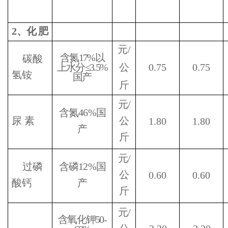
2
、化
肥
元
/
含氮
17%
以
碳酸
上水分≤
3.5%
公
0.75
0.75
氢铵
国产
斤
元
/
含氮
46%
国
尿
素
公
1.80
1.80
产
斤
元
/
过磷
含磷
12%
国
公
0.60
0.60
酸钙
产
斤
元
/
含氧化钾
50-