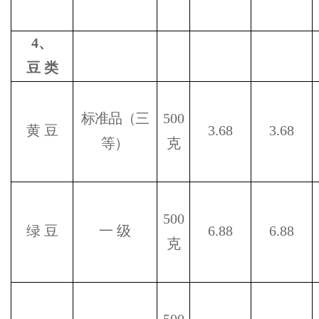
4
、
豆
类
标准品（三
500
黄
豆
3.68
3.68
等）
克
500
绿
豆
一
级
6.88
6.88
克