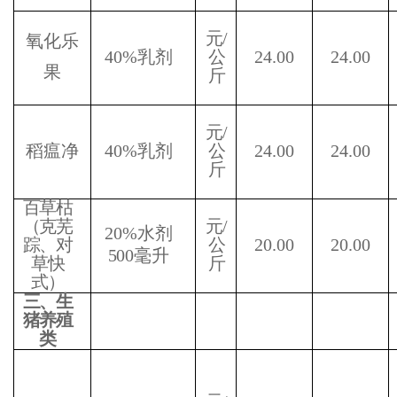
元
/
氧化乐
40%
乳剂
公
24.00
24.00
果
斤
元
/
稻瘟净
40%
乳剂
公
24.00
24.00
斤
百草枯
（克芜
元
/
20%
水剂
踪、对
公
20.00
20.00
500
毫升
草快
斤
式）
三、生
猪养殖
类