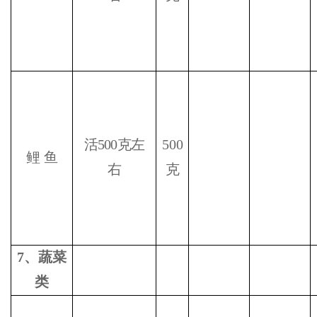
活
500
克左
500
鲤
鱼
右
克
7
、蔬菜
类