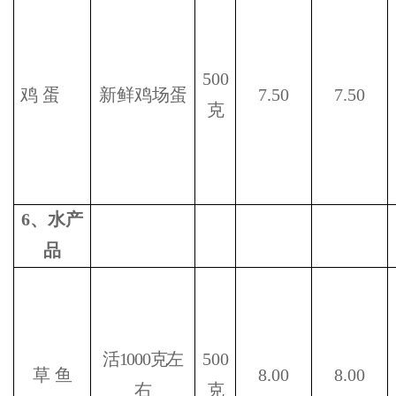
500
鸡
蛋
新鲜鸡场蛋
7.50
7.50
克
6
、水产
品
活
1000
克左
500
草
鱼
8.00
8.00
右
克