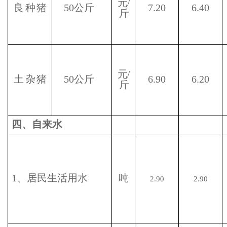
元
/
良 种 猪
50
公斤
7.20
6.40
斤
元
/
土 杂 猪
50
公斤
6.90
6.20
斤
四、自来水
1
、居民生活用水
吨
2.90
2.90