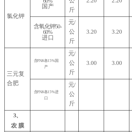
公
2.20
2.20
60%
国
产
斤
氯化钾
元
/
含氧化钾
50-
公
3.20
3.20
60%
进
口
斤
元
/
含
P.N.K
各
15%
国
公
3.00
3.00
产
斤
三元复
合肥
元
/
含
P.N.K
各
15%
进
公
口
斤
3
、
农
膜