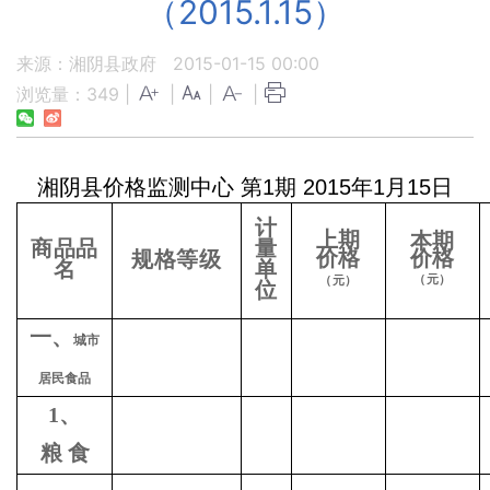
（2015.1.15）
来源：湘阴县政府
2015-01-15 00:00
浏览量：
349
|
|
|
|
湘阴县价格监测中心
第
1
期
2015
年
1
月
15
日
计
上期
本期
商品品
量
价格
价格
规格等级
名
单
（元）
（元）
位
一、
城市
居民食品
1
、
粮
食