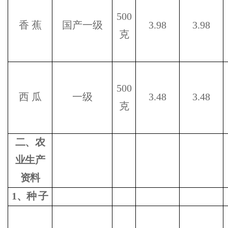
500
香
蕉
国产一级
3.98
3.98
克
500
西
瓜
一级
3.48
3.48
克
二、农
业生产
资料
1
、种
子