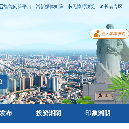
智能问答平台
新媒体矩阵
无障碍浏览
长者专区
发布
投资湘阴
印象湘阴