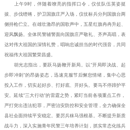
上午9时，伴随着嘹亮的指挥口令，仪仗队伍英姿挺
拔、步伐铿锵，护卫国旗庄严入场，仪仗标兵分列国旗台两
侧持枪伫立。在雄壮激昂的国歌声中，五星红旗冉冉升起、
迎风飘扬。全体民警辅警面向国旗庄严敬礼、齐声高唱，表
达对伟大祖国的深情礼赞，唱响忠诚担当的时代强音，共同
祝福伟大祖国繁荣昌盛。
胡光志指出，要跃马扬鞭开新局。以“开局即决战、起
步即冲刺”的昂扬姿态，迅速克服节后懈怠情绪，集中心思
投入工作，切实起好步、打好底、开好头。要马不停蹄护平
安。延续“三大行动”的雷霆之势，紧盯当前各项重点工作，
严打突出违法犯罪，严密治安防控和安全管理，全力确保全
县社会面持续平安稳定。要厉兵秣马强根基。不断提升新质
战斗力，深入实施青年民警三年培养计划，抓实常态化练兵