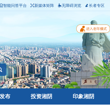
智能问答平台
新媒体矩阵
无障碍浏览
长者专区
发布
投资湘阴
印象湘阴