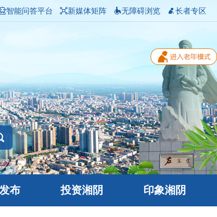
智能问答平台
新媒体矩阵
无障碍浏览
长者专区
发布
投资湘阴
印象湘阴