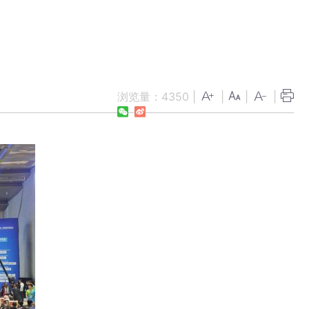
幕
浏览量：
4350
|
|
|
|