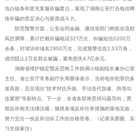
洗白链条和冒充客服诈骗窝点，展现了湖南公安打击电信网
络诈骗的坚定决心与新质战斗力。
防范预警方面，公安会同金融、通信等部门构筑全流程
风控屏障，累计拦截诈骗电话321万次、诈骗短信5200万
余条，封堵涉诈域名2950万次，完成预警信息2.53万条，
成功阻止2万名群众被骗，避免损失4.7亿余元。
湖南省维护稳定暨反恐怖工作协调小组副组长兼办公室
主任、省公安厅常务副厅长周赛保表示，当前电诈犯罪仍多
发高损，且呈现出“技术对抗升级、手法迭代加速、跨境勾
连紧密”等新特点。下一步，全省各部将坚持问题导向，贯
彻反诈相关法律法规，狠抓各项反诈任务措施的落地见效，
努力交出一份反诈治诈工作的合格答卷。（记者吴茜薇、实
习生徐家仪）