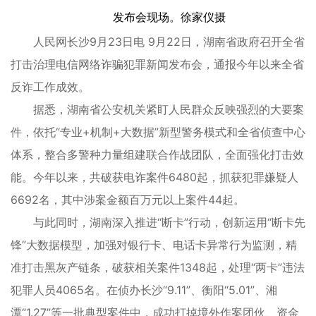
发布会现场。徐家仪摄
人民网长沙9月23日电 9月22日，湖南省政府召开全省
打击治理电信网络诈骗犯罪新闻发布会，通报今年以来全省
反诈工作成效。
据悉，湖南省公安机关紧盯人民群众反映强烈的大要案
件，依托“专业+机制+大数据”新型警务模式和全省侦查中心
体系，整合多警种力量组建联合作战团队，全面强化打击效
能。今年以来，共破获电诈案件6480起，抓获犯罪嫌疑人
6692名，其中涉案金额百万元以上案件44起。
与此同时，湖南深入推进“断卡”行动，创新运用“断卡先
锋”大数据模型，加强对银行卡、电话卡异常行为监测，精
准打击黑灰产链条，破获相关案件1348起，处理“两卡”违法
犯罪人员4065名。在侦办长沙“9.11”、衡阳“5.01”、湘
潭“1.27”等一批典型案件中，成功打掉境外作案团伙、资金