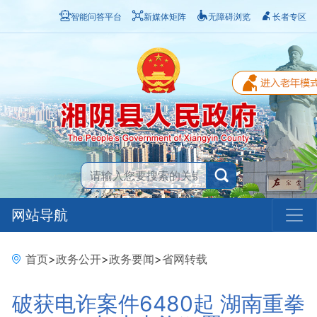
智能问答平台
新媒体矩阵
无障碍浏览
长者专区
网站导航
首页
>
政务公开
>
政务要闻
>
省网转载
破获电诈案件6480起 湖南重拳