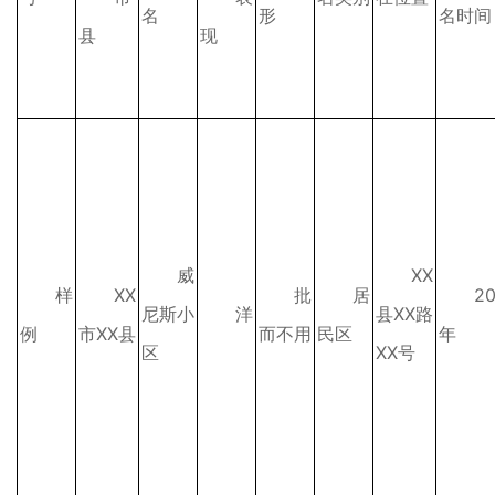
名
形
名时间
县
现
威
XX
样
XX
批
居
2
尼斯小
洋
县XX路
例
市XX县
而不用
民区
年
区
XX号