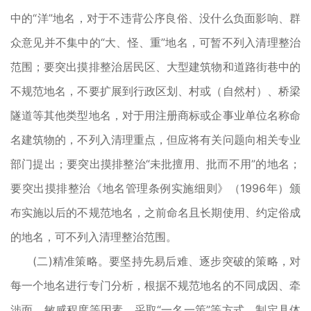
中的“洋”地名，对于不违背公序良俗、没什么负面影响、群
众意见并不集中的“大、怪、重”地名，可暂不列入清理整治
范围；要突出摸排整治居民区、大型建筑物和道路街巷中的
不规范地名，不要扩展到行政区划、村或（自然村）、桥梁
隧道等其他类型地名，对于用注册商标或企事业单位名称命
名建筑物的，不列入清理重点，但应将有关问题向相关专业
部门提出；要突出摸排整治“未批擅用、批而不用”的地名；
要突出摸排整治《地名管理条例实施细则》（1996年）颁
布实施以后的不规范地名，之前命名且长期使用、约定俗成
的地名，可不列入清理整治范围。
(二)精准策略。要坚持先易后难、逐步突破的策略，对
每一个地名进行专门分析，根据不规范地名的不同成因、牵
涉面、敏感程度等因素，采取“一名一策”等方式，制定具体