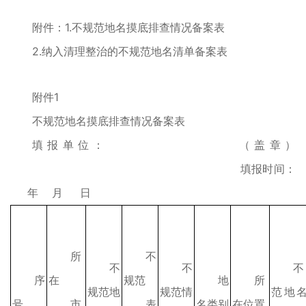
附件：1.不规范地名摸底排查情况备案表
2.纳入清理整治的不规范地名清单备案表
附件1
不规范地名摸底排查情况备案表
填报单位： （盖章）
填报时间：
年 月 日
所
不
不
不
序
在
规范
地
所
规范地
规范情
范地
号
市
表
名类别
在位置