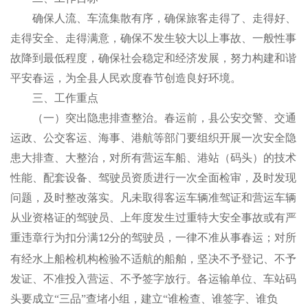
确保人流、车流集散有序，确保旅客走得了、走得好、
走得安全、走得满意，确保不发生较大以上事故、一般性事
故降到最低程度，确保社会稳定和经济发展，努力构建和谐
平安春运，为全县人民欢度春节创造良好环境。
三、工作重点
（一）突出隐患排查整治。春运前，县公安交警、交通
运政、公交客运、海事、港航等部门要组织开展一次安全隐
患大排查、大整治，对所有营运车船、港站（码头）的技术
性能、配套设备、驾驶员资质进行一次全面检审，及时发现
问题，及时整改落实。凡未取得客运车辆准驾证和营运车辆
从业资格证的驾驶员、上年度发生过重特大安全事故或有严
重违章行为扣分满
分的驾驶员，一律不准从事春运；对所
12
有经水上船检机构检验不适航的船舶，坚决不予登记、不予
发证、不准投入营运、不予签字放行。各运输单位、车站码
头要成立“三品”查堵小组，建立“谁检查、谁签字、谁负