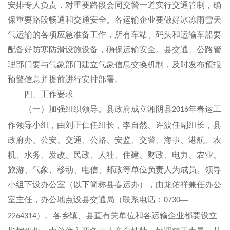
安排专人负责，对重要路段会同交警一道实行交通管制，确
保重要路段畅通和交通安全。各运输企业要做好冰冻雨雪天
气运输的各项应急准备工作，所有车站、码头和运输车船要
配备好防寒防滑设施设备，确保运输安全。县交通、公路管
理部门要与气象部门建立气象信息交换机制，及时发布预报
预警信息并提前进行安排部署。
四、工作要求
（一）加强组织领导。县政府成立湘阴县
年春运工
2016
作领导小组，由刘正仁任组长，李自然、许波任副组长，县
政府办、公安、交通、公路、安监、交警、海事、港航、农
机、水务、发改、民政、人社、住建、财政、电力、农业、
旅游、气象、移动、电信、邮政等单位负责人为成员。领导
小组下设办公室（以下简称县春运办），由龙佑祥兼任办公
室主任，办公地点设县交通局（联系电话：
—
0730
）。各乡镇、县直有关单位和各运输企业都要设立
2264314