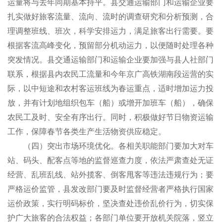
运量将与去年同期基本持平。县交通运输部门和运输企业要
扎实做好旅客流量、流向、流时的调查研究和分析预测，合
理调整班线、班次，科学安排运力，满足旅客出行需要。要
根据客流高峰变化，预留部分机动运力，以便随时处理各种
突发情况。县交通运输部门和运输企业要加强与县人社部门
联系，根据县内农民工流量和今年京广高铁湖南段运营的实
际，以中短途和农村客运班线为春运重点，适时增加运力投
放，并有计划地组织包车（船）或增开加班车（船），确保
农民工及时、安全有序出行。同时，积极做好节日物资运输
工作，保障春节各类生产生活物资供应稳定。
（四）突出市场环境优化。各相关职能部门要加大对车
站、码头、配客点等地的监督巡查力度，依法严肃查处无证
经营、乱班乱线、站外揽客、倒客甩客等违法违规行为；要
严格运价监管，县发改部门要及时监督经营者严格执行国家
运价政策，实行明码标价，坚决查处违价乱价行为，切实保
护广大旅客的合法权益；各部门单位要开放机关院落，竖立