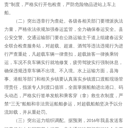
责”制度，严格实行开包检查，严防危险物品进站上车上
船。
（二）突出违章行为查处。各级各相关部门要增派执法
力量，严格依法依规加强春运监管，全力确保春运安全。县
公安交警、交通运输部门要在公路运输主干道上组建春运安
全联合检查服务站，对超载、超速、酒驾等违法违规行为进
行严查重处，凡超载车辆一律查扣，超载旅客一律换乘转
运，车况不良车辆实行就地修复，疲劳驾驶实行强制休息，
确保违规违章车辆不出境、不入境。水上运输方面，县海
事、港航等部门和相关乡镇要认真落实乡镇渡口渡船现场管
理责任，指派专人到渡口值班，全面掌握船舶进出港口、码
头动态，严格实行签单发航和乘客穿（拿）救生衣制度，严
禁“三无”船舶和非法营运船舶参运，对超载船舶坚决予以分
流卸载，并从重处罚。
（三）突出运力组织调配。据预测，
年我县发送客
2016