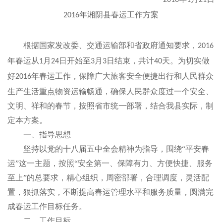
2016
1
21
年湘阴县春运工作方案
2016
根据国家发改委、交通运输部和省政府通知要求，
2016
年春运从
月
日开始至
月
日结束，共计
天。为切实做
1
24
3
3
40
好
年春运工作，保障广大旅客安全便捷出行和人民群众
2016
生产生活重点物资运输畅通，确保人民群众度过一个安全、
文明、祥和的春节，按照省市统一部署，结合我县实际，制
定本方案。
一、指导思想
坚持以党的十八届五中全会精神为指导，围绕“平安春
运”这一主题，按照“安全第一、保障有力、方便快捷、服务
至上”的总要求，精心组织，周密部署，合理调度，灵活配
置，狠抓落实，不断提高春运管理水平和服务质量，圆满完
成春运工作目标任务。
二、工作目标