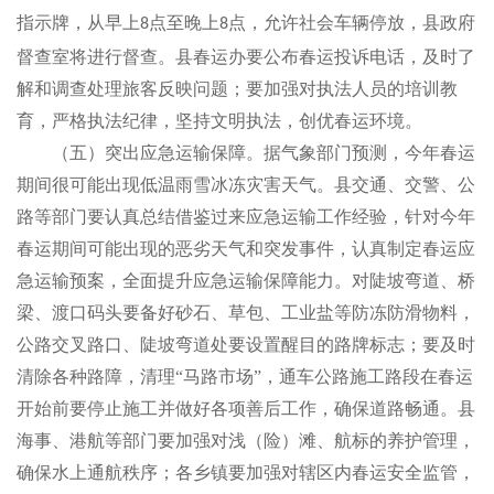
指示牌，从早上
点至晚上
点，允许社会车辆停放，县政府
8
8
督查室将进行督查。县春运办要公布春运投诉电话，及时了
解和调查处理旅客反映问题；要加强对执法人员的培训教
育，严格执法纪律，坚持文明执法，创优春运环境。
（五）突出应急运输保障。据气象部门预测，今年春运
期间很可能出现低温雨雪冰冻灾害天气。县交通、交警、公
路等部门要认真总结借鉴过来应急运输工作经验，针对今年
春运期间可能出现的恶劣天气和突发事件，认真制定春运应
急运输预案，全面提升应急运输保障能力。对陡坡弯道、桥
梁、渡口码头要备好砂石、草包、工业盐等防冻防滑物料，
公路交叉路口、陡坡弯道处要设置醒目的路牌标志；要及时
清除各种路障，清理“马路市场”，通车公路施工路段在春运
开始前要停止施工并做好各项善后工作，确保道路畅通。县
海事、港航等部门要加强对浅（险）滩、航标的养护管理，
确保水上通航秩序；各乡镇要加强对辖区内春运安全监管，