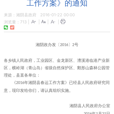
工作方案》的通知
来源：湘阴县政府
2016-01-22 00:00
浏览量：
713
|
|
|
|
湘阴政办发〔
〕
号
2016
2
各乡镇人民政府，工业园区、金龙新区、漕溪港临港产业新
区，横岭湖（青山岛）省级自然保护区、鹅形山森林公园管
理处，县直各单位：
《
年湘阴县春运工作方案》已经县人民政府研究同
2016
意，现印发给你们，请认真组织实施。
湘阴县人民政府办公室
年
月
日