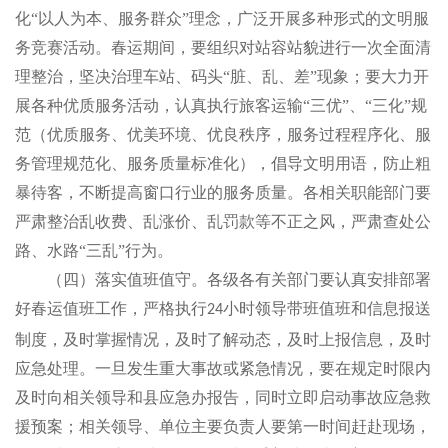
化“以人为本、服务群众”理念，广泛开展多种形式的文明服
务竞赛活动。春运期间，要组织对站容站貌进行一次全面清
理整治，坚决治理车站、码头“脏、乱、差”现象；要大力开
展各种优质服务活动，认真执行旅客运输“三优”、“三化”规
范（优质服务、优美环境、优良秩序，服务过程程序化、服
务管理规范化、服务质量标准化），倡导文明用语，防止粗
暴待客，不断提高窗口行业的服务质量。各相关职能部门要
严肃整治乱收费、乱涨价、乱罚款等不正之风，严肃查处公
路、水路“三乱”行为。
（四）落实值班值守。各级各有关部门要认真安排部署
好春运值班工作，严格执行
小时领导带班值班和信息报送
24
制度，及时掌握情况，及时了解动态，及时上报信息，及时
应急处理。一旦发生重大事故或紧急情况，要在规定时限内
及时向相关领导和县应急办报告，同时立即启动事故应急救
援预案；相关领导、单位主要负责人要第一时间赶赴现场，