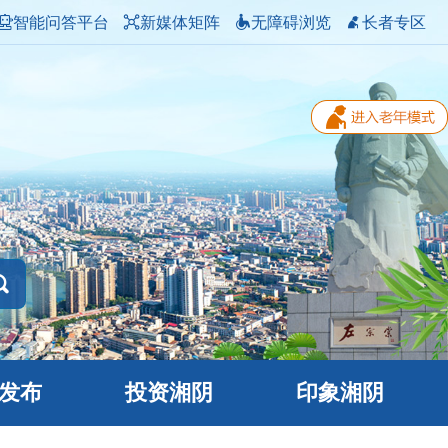
智能问答平台
新媒体矩阵
无障碍浏览
长者专区
发布
投资湘阴
印象湘阴