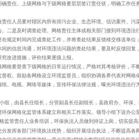
明确责任。上级网格与下级网格要层层签订责任状，明确工作任
格责任人员要对辖区内所有排污企业、生态环境、信访案件、污
告。二是及时调查处理。网格责任主体或相关部门接到环境违法
要在规定时间内完成查处工作，并将查处结果反馈移交移送单位
体间的信息沟通，对环境违法问题的查处结果，要及时反馈回复
研究改进措施，评价结果逐级上报。
级网格要督查下级网格的日常运行情况，严格对其考核评价，不
监督权。鼓励各网格设立环境监督员，组织协调各界代表对网格
报纸、电视、网络等媒体，宣传环保法律法规，曝光环境违法行
小组，由县长任组长，分管副县长任副组长，县政府办、环保、
进环保网格化监管体系建立和相关工作落实。领导小组下设办公
格监管责任人业务培训，环保执法人员做到持证上岗，切实提高
充分发挥各部门环境执法优势，组织开展综合执法，不断提高各